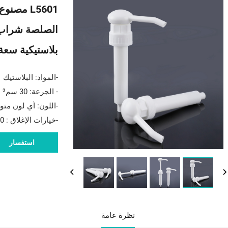
L5601 مص
الصلصة شراب
بلاستيكية سعة 30 سي سي لموزع الشر
-المواد: البلاستيك
- الجرعة: 30 سم³
-اللون: أي لون متو
-
خيارات الإغلاق
: 38/410
استفسار
نظرة عامة