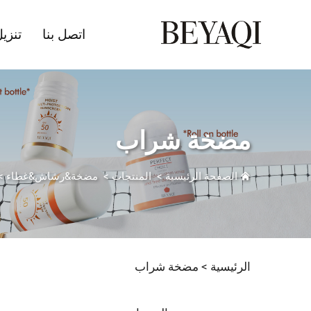
اتصل بنا
تنزي
مضخة شراب
الصفحة الرئيسية
>
المنتجات
>
مضخة&رشاش&غطاء
>
الرئيسية >
مضخة شراب