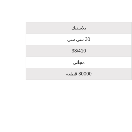
بلاستيك
30 سي سي
38/410
مجاني
30000 قطعة