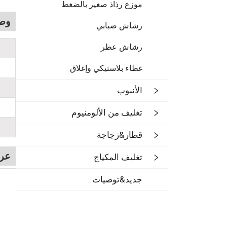
موزع رذاذ صغير بالضغط
وص
رشاش ضبابي
رشاش عطر
غطاء بلاستيكي وإغلاق
الأنبوب
تغليف من الألومنيوم
قطار&زجاجة
عر
تغليف المكياج
جديد&توصيات