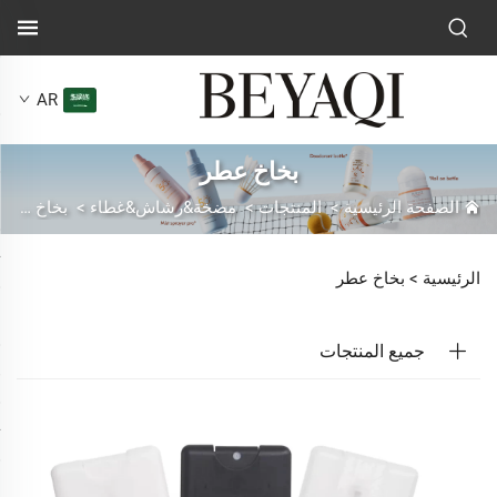
AR
بخاخ عطر
الصفحة الرئيسية
>
المنتجات
>
مضخة&رشاش&غطاء
>
بخاخ عطر
الرئيسية >
بخاخ عطر
جميع المنتجات