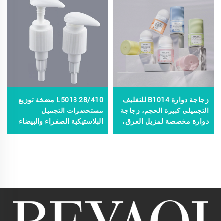
زجاجة دوارة B1014 للتغليف
L5018 28/410 مضخة توزيع
التجميلي كبيرة الحجم، زجاجة
مستحضرات التجميل
دوارة مخصصة لمزيل العرق،
البلاستيكية الصفراء والبيضاء
زجاجة دوارة لمزيل العرق
لزجاجة اللوشن، مضخة لوشن
صديقة للبيئة (frasco
سائل العلاج البلاستيكية بحجم
Desodorante Eco Friendly)
24 مم