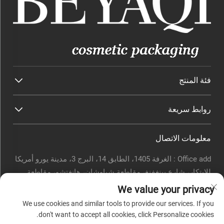
فئة المنتج
روابط سريعة
معلومات الاتصال
Office add : الغرفة 1405، الطابق 14، البرج 3، مدينة يورو أمريكا
للابتكار، شارع يينغفنغ، مقاطعة شياوشان، هانغتشو، مقاطعة
تشجيانغ، الصين.
We value your privacy
البريد الإلكتروني:
[email protected]
We use cookies and similar tools to provide our services. If you
هاتف:
0571-82266375
don't want to accept all cookies, click Personalize cookies.