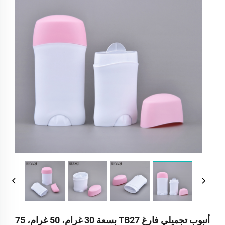
أنبوب تجميلي فارغ TB27 بسعة 30 غرام، 50 غرام، 75