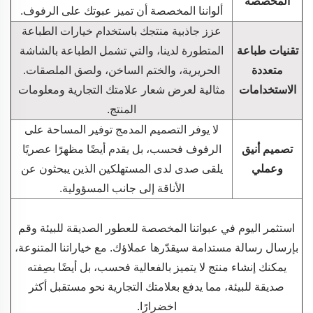
المخصصة
ألواننا المخصصة أن تميز عبوتك على الرفوف.
عزز جاذبية منتجك باستخدام خيارات الطباعة
تقنيات طباعة
المتطورة لدينا، والتي تشمل الطباعة بالشاشة
متعددة
الحريرية، والختم الساخن، ولصق الملصقات.
الاستخدامات
مثالية لعرض شعار علامتك التجارية ومعلومات
المنتج.
لا يوفر التصميم المدمج توفير المساحة على
تصميم أنيق
الرفوف فحسب، بل يقدم أيضًا مظهرًا عصريًا
وعملي
يلقى صدى لدى المستهلكين الذين يبحثون عن
الأناقة إلى جانب المسؤولية.
استثمر اليوم في عبواتنا المخصصة للعطور الصديقة للبيئة وقم
بإرسال رسالة مستدامة سيقدّرها عملاؤك. مع خياراتنا المتنوعة،
يمكنك إنشاء منتج لا يتميز بالفعالية فحسب، بل أيضًا بصِفته
صديقة للبيئة، مما يدفع بعلامتك التجارية نحو مستقبل أكثر
اخضرارًا.