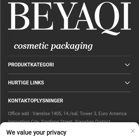
PRODUKTKATEGORI
HURTIGE LINKS
KONTAKTOPLYSNINGER
Office add : Værelse 1405, 14./sal, Tower 3, Euro America
Innovation City, Yingfeng Street, Xiaoshan District,
Hangzhou, Zhejiang-provinsen, Kina.
We value your privacy
E-mail:
[email protected]