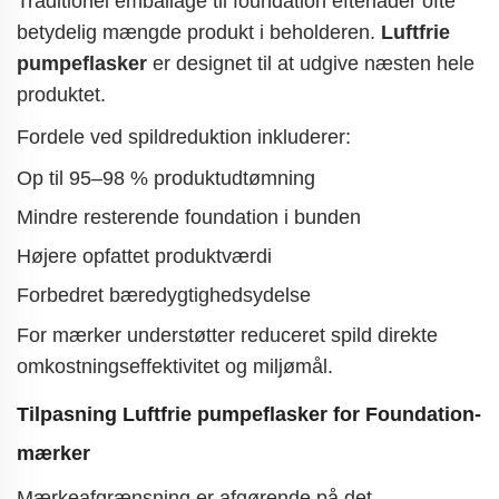
Traditionel emballage til foundation efterlader ofte
betydelig mængde produkt i beholderen.
Luftfrie
pumpeflasker
er designet til at udgive næsten hele
produktet.
Fordele ved spildreduktion inkluderer:
Op til 95–98 % produktudtømning
Mindre resterende foundation i bunden
Højere opfattet produktværdi
Forbedret bæredygtighedsydelse
For mærker understøtter reduceret spild direkte
omkostningseffektivitet og miljømål.
Tilpasning
Luftfrie pumpeflasker
for Foundation-
mærker
Mærkeafgrænsning er afgørende på det