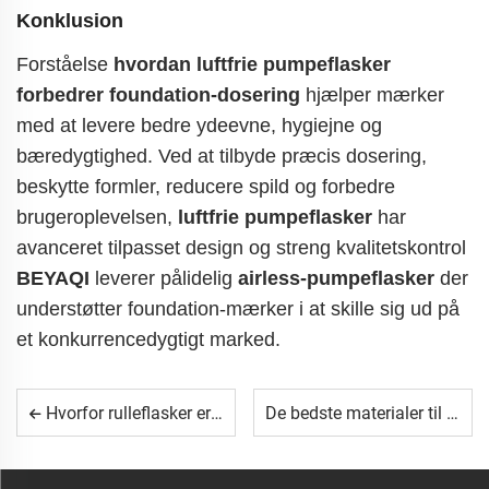
Konklusion
Forståelse
hvordan luftfrie pumpeflasker
forbedrer foundation-dosering
hjælper mærker
med at levere bedre ydeevne, hygiejne og
bæredygtighed. Ved at tilbyde præcis dosering,
beskytte formler, reducere spild og forbedre
brugeroplevelsen,
luftfrie pumpeflasker
har
avanceret tilpasset design og streng kvalitetskontrol
BEYAQI
leverer pålidelig
airless-pumpeflasker
der
understøtter foundation-mærker i at skille sig ud på
et konkurrencedygtigt marked.
Hvorfor rulleflasker er ideelle til formuleringer til følsom hud
De bedste materialer til luftfrie flasker af høj kvalitet