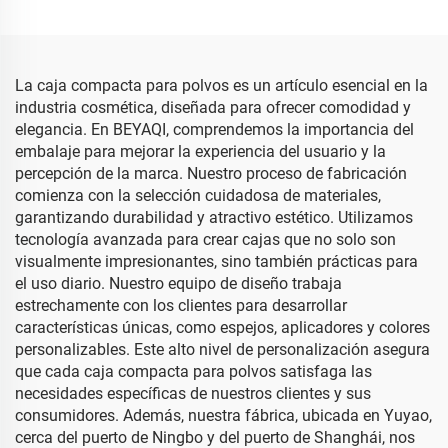
de Vidrio Ámbar con
suero y aceite esencial,
Gotero, Frasco de Vidrio
botella de plástico con
con Gotero y Caja de
cuentagotas de 10 ml,
Embalaje
botellas de plástico con
La caja compacta para polvos es un artículo esencial en la
cuentagotas
industria cosmética, diseñada para ofrecer comodidad y
elegancia. En BEYAQI, comprendemos la importancia del
embalaje para mejorar la experiencia del usuario y la
percepción de la marca. Nuestro proceso de fabricación
comienza con la selección cuidadosa de materiales,
garantizando durabilidad y atractivo estético. Utilizamos
tecnología avanzada para crear cajas que no solo son
visualmente impresionantes, sino también prácticas para
el uso diario. Nuestro equipo de diseño trabaja
estrechamente con los clientes para desarrollar
características únicas, como espejos, aplicadores y colores
personalizables. Este alto nivel de personalización asegura
que cada caja compacta para polvos satisfaga las
necesidades específicas de nuestros clientes y sus
consumidores. Además, nuestra fábrica, ubicada en Yuyao,
cerca del puerto de Ningbo y del puerto de Shanghái, nos