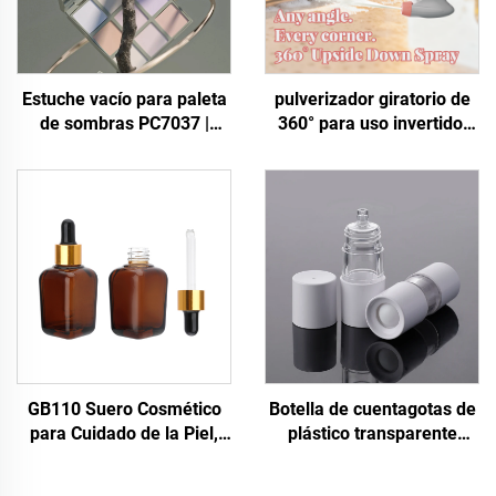
Estuche vacío para paleta
pulverizador giratorio de
de sombras PC7037 |
360° para uso invertido,
Embalaje plástico al por
con rosca 28/400, 28/410
mayor para paletas de
y 28/415 | Cabeza
maquillaje: sombras,
pulverizadora de espuma
colorete y marcas
plástica para productos
cosméticas; fabricante
químicos, uso doméstico,
OEM
desinfección y jardinería,
fabricante OEM
GB110 Suero Cosmético
Botella de cuentagotas de
para Cuidado de la Piel,
plástico transparente
Gotas para los Ojos,
rellenable de tamaño
Loción, Crema en Frasco
personalizado D010 para