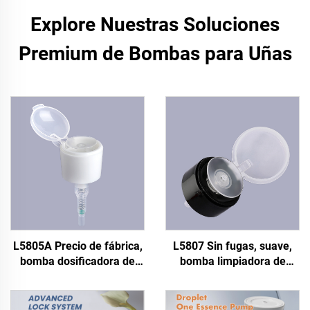
Explore Nuestras Soluciones
Premium de Bombas para Uñas
L5805A Precio de fábrica,
L5807 Sin fugas, suave,
bomba dosificadora de
bomba limpiadora de
acetona de 0,5 CC para
33/410, 33 mm, 0,5 cc
eliminación de esmalte de
para removedor de
uñas, bomba negra para
esmalte de uñas,