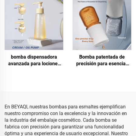
uñas con pulsador hacia
dispensador de bomba
abajo, dispensador de
líquida con tapa abatible
bomba líquida para uñas
acrílicas
bomba dispensadora
Bomba patentada de
avanzada para lociones
precisión para esencias
con cierre M24/410,
con dosificación de una
hermética para embalajes
sola gota para aceites
cosméticos | Bomba
esenciales y sueros |
dispensadora plástica
Dispensador controlado de
para lociones, champús y
0,05 cc para embalajes de
productos de cuidado
cuidado de la piel,
En BEYAQI, nuestras bombas para esmaltes ejemplifican
personal
fabricante OEM
nuestro compromiso con la excelencia y la innovación en
la industria del embalaje cosmético. Cada bomba se
fabrica con precisión para garantizar una funcionalidad
óptima y una experiencia de usuario excepcional. Nuestro