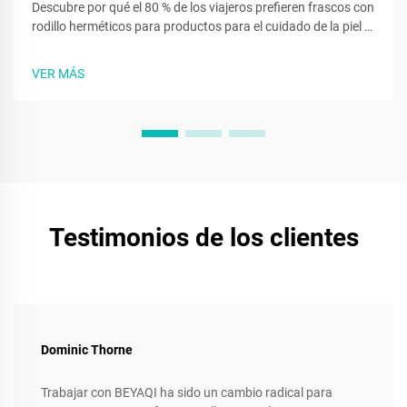
Descubre por qué el 80 % de los viajeros prefieren frascos con
rodillo herméticos para productos para el cuidado de la piel y
perfumes. Descubre cómo la portabilidad, la higiene y el
cumplimiento con TSA impulsan un crecimiento del mercado
VER MÁS
del 112 %. Obtén más información.
Testimonios de los clientes
Dominic Thorne
Trabajar con BEYAQI ha sido un cambio radical para