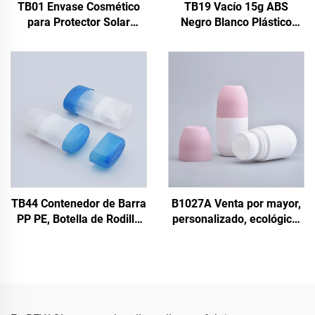
TB01 Envase Cosmético
TB19 Vacío 15g ABS
para Protector Solar
Negro Blanco Plástico
Botella Ovalada para
Plano Ovalado
Desodorante, Botella Roll-
Desodorante Perfume
on para Desodorante,
Sólido Barra con Rodillo
Stick, Embalaje para
Botella Gel Desodorante
Desodorante PP Botella
Tubo
para Desodorante
TB44 Contenedor de Barra
B1027A Venta por mayor,
PP PE, Botella de Rodillo
personalizado, ecológico,
de Aceite Antitranspirante
75 ml, botellas vacías de
Cosmético 48 g, Botella de
plástico para desodorante
Barra de Desodorante
con bola rodante, envases
Plástico con Rodillo
vacíos con aplicación
rodante