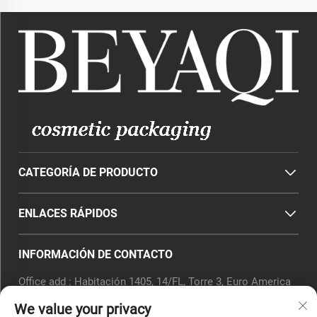
CATEGORÍA DE PRODUCTO
ENLACES RÁPIDOS
INFORMACIÓN DE CONTACTO
Office add : Habitación 1405, 14/FL, Torre 3, Euro America
Innovation City, Calle Yingfeng, Distrito Xiaoshan,
We value your privacy
Hangzhou, Provincia de Zhejiang, China.