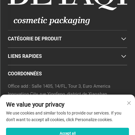
CATÉGORIE DE PRODUIT
LIENS RAPIDES
COORDONNÉES
Office add : Salle 1405, 14/FL, Tour 3, Euro America
Innovation City, rue Yingfeng, district de Xiaoshan,
Hangzhou, province du Zhejiang, Chine.
We value your privacy
E-mail :
[email protected]
We use cookies and similar tools to provide our services. If you
Tél. :
0571-82266375
don't want to accept all cookies, click Personalize cookies.
Accept all