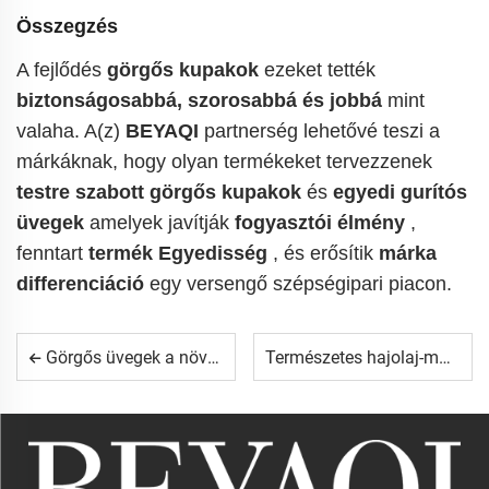
Összegzés
A fejlődés
görgős kupakok
ezeket tették
biztonságosabbá, szorosabbá és jobbá
mint
valaha. A(z)
BEYAQI
partnerség lehetővé teszi a
márkáknak, hogy olyan termékeket tervezzenek
testre szabott görgős kupakok
és
egyedi gurítós
üvegek
amelyek javítják
fogyasztói élmény
,
fenntart
termék Egyedisség
, és erősítik
márka
differenciáció
egy versengő szépségipari piacon.
Görgős üvegek a növekvő férfiápolási kategóriában 2026-ban
Természetes hajolaj-márkák áttérnek golyós kiszerelésre