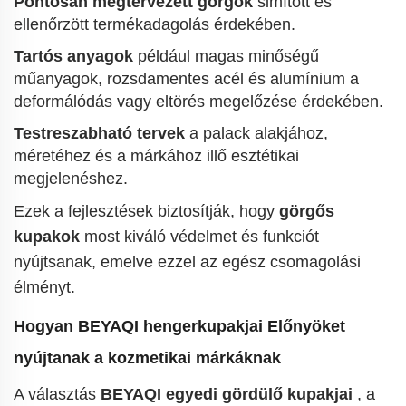
Pontosan megtervezett görgők
simított és
ellenőrzött termékadagolás érdekében.
Tartós anyagok
például magas minőségű
műanyagok, rozsdamentes acél és alumínium a
deformálódás vagy eltörés megelőzése érdekében.
Testreszabható tervek
a palack alakjához,
méretéhez és a márkához illő esztétikai
megjelenéshez.
Ezek a fejlesztések biztosítják, hogy
görgős
kupakok
most kiváló védelmet és funkciót
nyújtsanak, emelve ezzel az egész csomagolási
élményt.
Hogyan
BEYAQI hengerkupakjai
Előnyöket
nyújtanak a kozmetikai márkáknak
A választás
BEYAQI egyedi gördülő kupakjai
, a