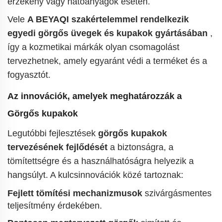
érzékeny vagy hatóanyagok esetén.
Vele
A BEYAQI szakértelemmel rendelkezik
egyedi görgős üvegek és kupakok gyártásában
,
így a kozmetikai márkák olyan csomagolást
tervezhetnek, amely egyaránt védi a terméket és a
fogyasztót.
Az innovációk, amelyek meghatározzák a
Görgős kupakok
Legutóbbi fejlesztések
görgős kupakok
tervezésének fejlődését
a biztonságra, a
tömítettségre és a használhatóságra helyezik a
hangsúlyt. A kulcsinnovációk közé tartoznak:
Fejlett tömítési mechanizmusok
szivárgásmentes
teljesítmény érdekében.