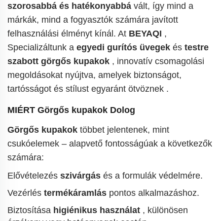
szorosabbá és hatékonyabbá
vált, így mind a
márkák, mind a fogyasztók számára javított
felhasználási élményt kínál.
At
BEYAQI
,
Specializáltunk a
egyedi gurítós üvegek
és
testre
szabott görgős kupakok
, innovatív csomagolási
megoldásokat nyújtva, amelyek biztonságot,
tartósságot és stílust egyaránt ötvöznek
.
MIÉRT
Görgős kupakok
Dolog
Görgős kupakok
többet jelentenek, mint
csukóelemek – alapvető fontosságúak a következők
számára:
Elővételezés
szivárgás
és a formulák védelmére.
Vezérlés
termékáramlás
pontos alkalmazáshoz.
Biztosítása
higiénikus használat
, különösen