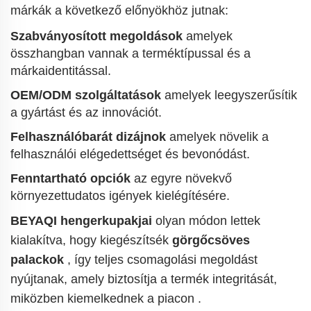
márkák a következő előnyökhöz jutnak:
Szabványosított megoldások
amelyek
összhangban vannak a terméktípussal és a
márkaidentitással.
OEM/ODM szolgáltatások
amelyek leegyszerűsítik
a gyártást és az innovációt.
Felhasználóbarát dizájnok
amelyek növelik a
felhasználói elégedettséget és bevonódást.
Fenntartható opciók
az egyre növekvő
környezettudatos igények kielégítésére.
BEYAQI hengerkupakjai
olyan módon lettek
kialakítva, hogy kiegészítsék
görgőcsöves
palackok
, így teljes csomagolási megoldást
nyújtanak, amely biztosítja a termék integritását,
miközben kiemelkednek a piacon
.