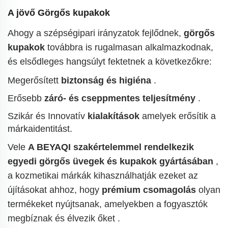
A jövő
Görgős kupakok
Ahogy a szépségipari irányzatok fejlődnek,
görgős
kupakok
továbbra is rugalmasan alkalmazkodnak,
és elsődleges hangsúlyt fektetnek a következőkre:
Megerősített
biztonság és higiéna
.
Erősebb
záró- és cseppmentes teljesítmény
.
Szikár és Innovatív
kialakítások
amelyek erősítik a
márkaidentitást.
Vele
A BEYAQI szakértelemmel rendelkezik
egyedi görgős üvegek és kupakok gyártásában
,
a kozmetikai márkák kihasználhatják ezeket az
újításokat ahhoz, hogy
prémium csomagolás
olyan
termékeket nyújtsanak, amelyekben a fogyasztók
megbíznak és élvezik őket
.