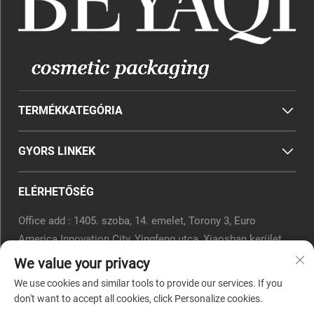
TERMÉKKATEGÓRIA
GYORS LINKEK
ELÉRHETŐSÉG
Office add : 1405. szoba, 14. emelet, Torony 3, Euro
America Innovation City, Yingfeng utca, Xiaoshan kerület,
Hangzhou, Zsödzsiang tartomány, Kína.
We value your privacy
E-mail:
[email protected]
We use cookies and similar tools to provide our services. If you
Telefon:
0571-82266375
don't want to accept all cookies, click Personalize cookies.