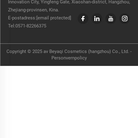
Innovation City, Yingfeng Gate, Xiaoshan-district, Hangzhou,
Zhejiang-provinsen, Kina.
E-postadress:
[email protected]
Tel:
0571-82266375
Copyright © 2025 av Beyaqi Cosmetics (hangzhou) Co., Ltd. -
Personvernpolicy