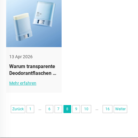
13 Apr 2026
Warum transparente
Deodorantflaschen an
Popularität gewinnen
Mehr erfahren
...
...
Zurück
1
6
7
8
9
10
16
Weiter