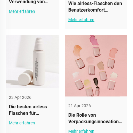
Verwendung von
Wie airless-Flaschen den
Airless-Flaschen in
Benutzerkomfort
Mehr erfahren
der Bio-Hautpflege
verbessern
Mehr erfahren
23 Apr 2026
21 Apr 2026
Die besten airless
Flaschen für
Die Rolle von
Hautpflegeprodukte
Verpackungsinnovationen
Mehr erfahren
mit ätherischen Ölen
im Deo-Markt
Mehr erfahren