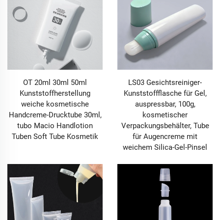
Verbindung mit den Verbrauchern eingeht und das
gesamte Produkterlebnis prägt. Unter den unzähligen
Verpackungslösungen, die am Markt erhältlich sind,
hebt sich die Tubenverpackung als vielseitige,
benutzerfreundliche und hochgradig anpassbare
Option hervor, insbesondere für kosmetische und
pflegende Produkte. Unser Sortiment an
Kunststofftuben für Kosmetikprodukte ist mittlerweile
OT 20ml 30ml 50ml
LS03 Gesichtsreiniger-
ein fester Bestandteil führender Beauty-Marken
Kunststoffherstellung
Kunststoffflasche für Gel,
weltweit und passt sich nahtlos an eine breite Palette
weiche kosmetische
auspressbar, 100g,
von Formulierungen an: von cremigen
Handcreme-Drucktube 30ml,
kosmetischer
Gesichtsreinigern und aufbaubaren Foundations bis
tubo Macio Handlotion
Verpackungsbehälter, Tube
hin zu leichten BB-Cremes, nährenden Körperlotionen,
Tuben Soft Tube Kosmetik
für Augencreme mit
hydratisierenden Handcremes, breitspektrigen
weichem Silica-Gel-Pinsel
Sonnencremes und hochdeckenden Concealern. Jede
Tube, die wir herstellen, ist darauf ausgelegt, nicht nur
die Integrität des Inhalts zu schützen – indem sie
Wirkstoffe bewahrt, Kontamination verhindert und die
Haltbarkeit verlängert –, sondern auch das tägliche
Ritual des Nutzers zu verbessern, mit einer einfachen
Auspressfunktion, präziser Dosierung und einer