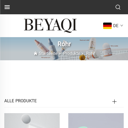
DE
Rohr
Startseite
>
Produkte
>
Rohr
Kundenspezifische Kunststoff-
Kosmetiktuben – Seitenintro
ALLE PRODUKTE
In der schnelllebigen und visuell geprägten Branche
für Schönheits- und Pflegeprodukte ist Verpackung
mehr als nur ein Behältnis – sie ist eine stille
Markenbotschafterin, die bereits beim ersten Blick eine