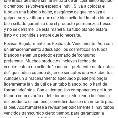
la entrada de bacterias. Si se trata de un cosmético líquido
o cremoso, se volverá espeso e inútil. Si va a colocar el
tubo en una bolsa o bolso, asegúrese de que no vaya a
golpearse y verifique que esté bien sellado. Un tubo blando
bien sellado garantiza que el producto permanezca fresco
y no se derrame. De esta manera, su tubo blando estará
listo y disponible siempre que lo necesite.
Revisar Regularmente las Fechas de Vencimiento. Aún con
un almacenamiento adecuado, los cosméticos en tubos
blandos tienen un período estimado de 'consumo
preferente'. Muchos productos incluyen fechas de
vencimiento o un sello de "consumir preferentemente antes
de", que indica cuándo dejan de ser aptos una vez abiertos.
Aunque un almacenamiento adecuado puede prolongar
ligeramente la vida útil de un tubo blando, no lo hará de
forma indefinida. Con el tiempo, los componentes del tubo
blando comenzarán a deteriorarse, reduciendo la eficacia
del producto o, aún peor, convirtiéndose en un irritante para
la piel. Acostúmbrese a revisar periódicamente si hay tubos
vencidos transcurrido cierto tiempo, para garantizar la