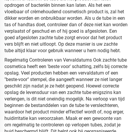
opdrogen of bacteriën binnen kan laten. Als het een
vloeibaar of crèmehoudend cosmetisch product is, zal het
dikker worden en onbruikbaar worden. Als u de tube in een
tas of handtas doet, controleer dan of deze niet kan worden
verplaatst of geschud en of hij goed is afgesloten. Een
goed afgesloten zachte tube zorgt ervoor dat het product
vers blijft en niet uitloopt. Op deze manier is uw zachte
tube altijd klaar voor gebruik wanneer u hem nodig hebt.
Regelmatig Controleren van Vervaldatums Ook zachte tube
cosmetica heeft een 'beste voor' schatting, zelfs bij correcte
opslag. Veel producten hebben een vervaldatum of een
"beste-voor" stempel, die aangeeft wanneer ze niet langer
geschikt zijn nadat je ze hebt geopend. Hoewel correcte
opslag de levensduur van een zachte tube enigszins kan
verlengen, is dit niet oneindig mogelijk. Na verloop van tijd
beginnen de bestanddelen van de tube te verslechteren,
waardoor het product minder effectief wordt of, nog erger,
huidirritatie kan veroorzaken. Maak er een gewoonte van
om regelmatig te controleren op verlopen tubes, zodat je
huid beschermd blijft. Dit helpt ook bij georganiseerde