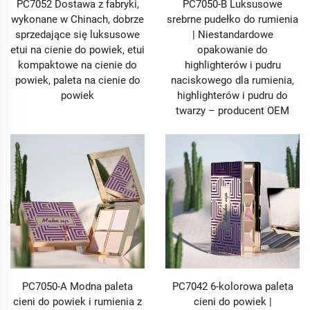
opakowanie staje się rozpoznawalnym symbolem
PC7052 Dostawa z fabryki,
PC7050-B Luksusowe
marki, wspierając organiczny zasięg i budując
wykonane w Chinach, dobrze
srebrne pudełko do rumienia
społeczność wiernych odbiorców. Krótko mówiąc,
sprzedające się luksusowe
| Niestandardowe
nasze opakowania kosmetyczne nie tylko zawierają
etui na cienie do powiek, etui
opakowanie do
Twoje produkty – czynią Twoją markę niezapomnianą.
kompaktowe na cienie do
highlighterów i pudru
powiek, paleta na cienie do
naciskowego dla rumienia,
1.2 Opakowania Kosmetyczne zaprojektowane z
powiek
highlighterów i pudru do
myślą o funkcjonalności i doświadczeniu użytkownika
twarzy – producent OEM
Chociaż wygląd ma znaczenie, to wyjątkowa
opakowania do kosmetyków muszą łączyć piękno z
praktycznością – i właśnie w tym nasze projekty się
wyróżniają. Rozumiemy, że osoby uwielbiające
kosmetyki cenią przede wszystkim funkcjonalność: np.
tubkę do błyszczu do ust, która doskonale dozowuje
produkt bez tworzenia grudek, tubkę do szminki, która
płynnie wysuwa się bez zacinania, oprawę do cieni na
powieki, która pozostaje zamknięta w zatłoczonym
pudełku z kosmetykami, pudełko do pudru z
wbudowanym lustrem umożliwiającym szybkie
PC7050-A Modna paleta
PC7042 6-kolorowa paleta
poprawki w trakcie dnia, buteleczkę do płynnego
cieni do powiek i rumienia z
cieni do powiek |
rumianka z precyzyjnym aplikatorem, który eliminuje