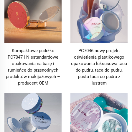
spełnieniu różnorodnych potrzeb współczesnych linii
makijażowych, obejmując każdą kategorię Twojej
kolekcji: od eleganckich tubek do błyszczków ustnych,
które lśnią na półce, po luksusowe tubki do szminek,
które w ręce dają się odczuć jako ciężkie i premium,
od trwałych opakowań na cienie do powiek, które
chronią intensywność pigmentacji, po kompaktowe
pudełka do pudrów łączące przenośność z elegancją,
Kompaktowe pudełko
PC7046 nowy projekt
od odpornych na przeciekanie butelek do rumienia
PC7047 | Niestandardowe
oświetlenia plastikowego
cieczowego, które zachowują świeżość preparatu, po
opakowania na bazę i
opakowania luksusowa taca
uniwersalne kredki wielozastosowaniowe
rumieńce do przenośnych
do pudru, taca do pudru,
dopasowane do trybu życia w ruchu. Każde
produktów makijażowych –
pusta taca do pudru z
opakowanie do kosmetyków, które tworzymy, opiera
producent OEM
lustrem
się na głębokim zrozumieniu tego, czego oczekują
miłośnicy makijażu: opakowań, które wyglądem
dorównują produktowi w środku, funkcjonują
bezproblemowo z ich codziennymi rutynami i oddają
jakość, jakiej oczekują od marki, której ufają.
Niezależnie od tego, czy jesteś nową, niezależną
marką dążącą do śmiałego wypowiedzenia się, czy też
ugruntowanym gronem odświeżającym swoją ofertę,