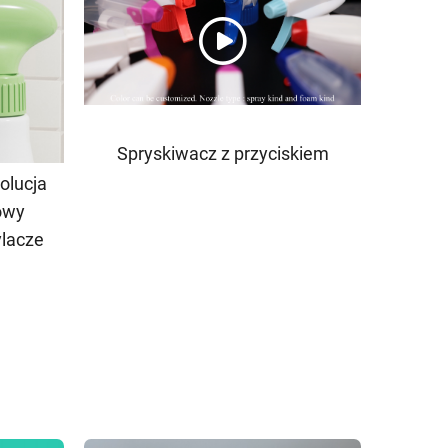
Spryskiwacz z przyciskiem
olucja
owy
ylacze