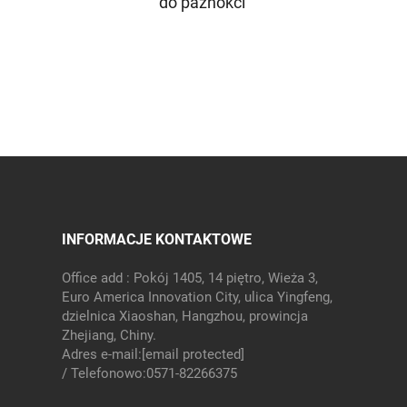
do paznokci
INFORMACJE KONTAKTOWE
Office add : Pokój 1405, 14 piętro, Wieża 3,
Euro America Innovation City, ulica Yingfeng,
dzielnica Xiaoshan, Hangzhou, prowincja
Zhejiang, Chiny.
Adres e-mail:
[email protected]
/ Telefonowo:
0571-82266375