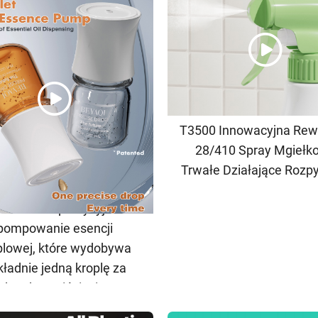
T3500 Innowacyjna Rew
28/410 Spray Mgiełk
Trwałe Działające Rozp
abronione precyzyjne
pompowanie esencji
plowej, które wydobywa
kładnie jedną kroplę za
każde naciśnięcie