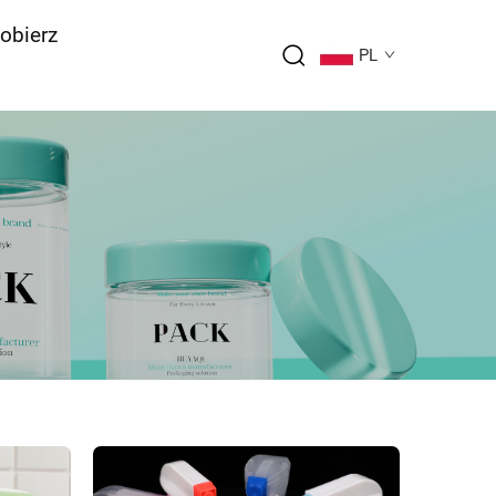
obierz
PL