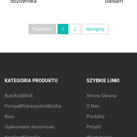
dozownika
balsam
Poprzedni
1
2
Następny
KATEGORIA PRODUKTU
SZYBKIE LINKI
Butelka&Słoik
Strona Główna
Pompa&Pulveryzator&Kolka
O Nas
Rura
Produkty
Opakowanie aluminiowe
Projekt