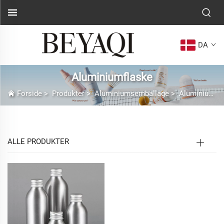
DA
Aluminiumflaske
Forside
>
Produkter
>
Aluminiumsemballage
>
Aluminiumflaske
ALLE PRODUKTER