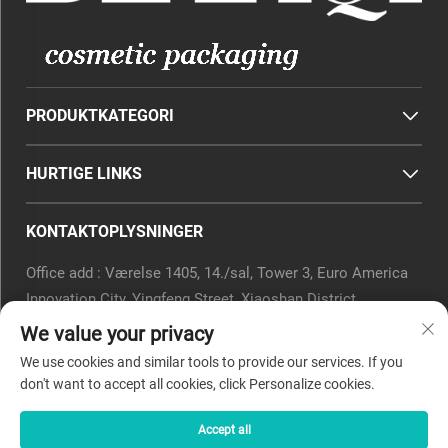
PRODUKTKATEGORI
HURTIGE LINKS
KONTAKTOPLYSNINGER
Office add : Værelse 1405, 14./sal, Tower 3, Euro America
Innovation City, Yingfeng Street, Xiaoshan District,
Hangzhou, Zhejiang-provinsen, Kina.
We value your privacy
E-mail:
[email protected]
We use cookies and similar tools to provide our services. If you
Telefon:
0571-82266375
don't want to accept all cookies, click Personalize cookies.
Accept all