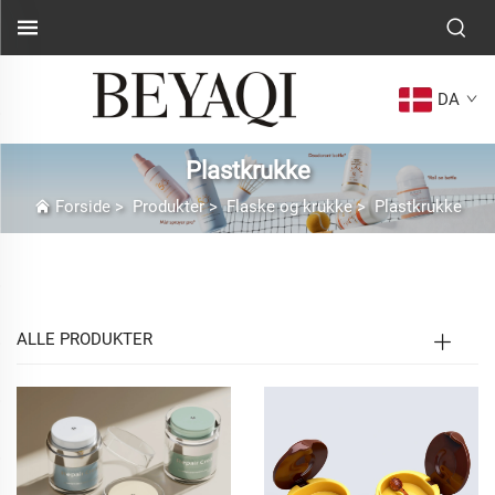
DA
Plastkrukke
Forside
>
Produkter
>
Flaske og krukke
>
Plastkrukke
ALLE PRODUKTER