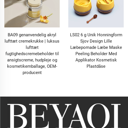
BA09 genanvendelig akryl
LS02 6 g Unik Honningform
lufttæt cremekrukke | luksus
Sjov Design Lille
lufttæt
Læbepomade Læbe Maske
fugtighedscremebeholder til
Peeling Beholder Med
ansigtscreme, hudpleje og
Applikator Kosmetisk
kosmetikemballage, OEM-
Plastdåse
producent