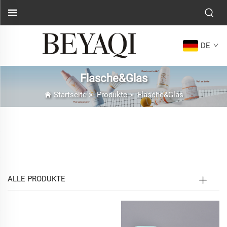
DE
Flasche&Glas
Startseite
>
Produkte
>
Flasche&Glas
Eine Übersicht über Flaschen & Gläser
in moderner Verpackung – Seitenintro
ALLE PRODUKTE
In der dynamischen Landschaft der modernen
Verpackung sind Flaschen und Gefäße das Rückgrat
der Produktabgabe, -erhaltung und -nutzung und
verbinden die Formulierung einer Marke mit der