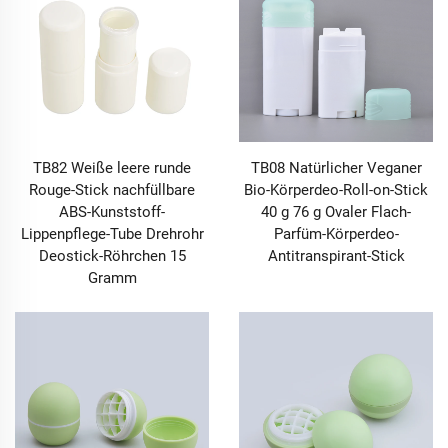
alltäglichen Erfahrung des Verbrauchers. Von
Hautpflege-Seren über Haushaltsreiniger bis hin zu
Pharmazeutika und handgefertigten Kosmetikartikeln –
nahezu jedes Konsum- und Industrieprodukt ist auf
eine gut gestaltete Flasche oder ein Glas angewiesen,
um seine Integrität zu schützen, die
Benutzerfreundlichkeit zu verbessern und den
Markenwert zu vermitteln. Im Gegensatz zu den
TB82 Weiße leere runde
TB08 Natürlicher Veganer
generischen Behältern der Vergangenheit werden
Rouge-Stick nachfüllbare
Bio-Körperdeo-Roll-on-Stick
heutige Flaschen und Gefäße präzise konstruiert –
ABS-Kunststoff-
40 g 76 g Ovaler Flach-
jede Form, jedes Material und jeder Verschluss sind
Lippenpflege-Tube Drehrohr
Parfüm-Körperdeo-
auf die spezifischen Anforderungen des jeweiligen
Deostick-Röhrchen 15
Antitranspirant-Stick
Inhalts abgestimmt, sei es eine empfindliche Bio-
Gramm
Creme, die einen luftdichten Schutz benötigt, oder eine
feste Körperbutter, die einen leichten Zugang erfordert.
Moderne Verbraucher betrachten Flaschen und Töpfe
nicht mehr als bloße »Behälter«; sie erwarten, dass
diese Behältnisse ihr Erlebnis verbessern: eine
Sprühflasche, die einen feinen, gleichmäßigen Nebel
für Toner abgibt, eine airless Flasche mit Pumpe, die