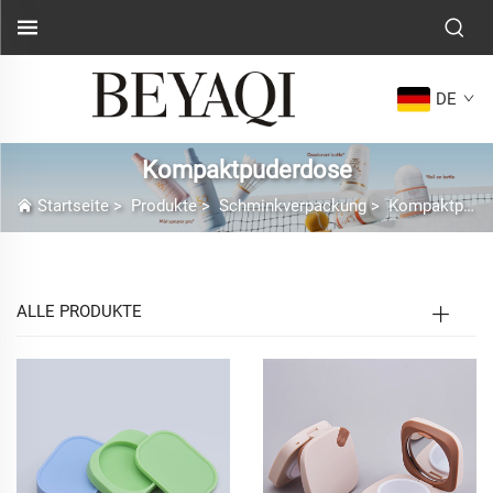
DE
Kompaktpuderdose
Startseite
>
Produkte
>
Schminkverpackung
>
Kompaktpuderdose
ALLE PRODUKTE