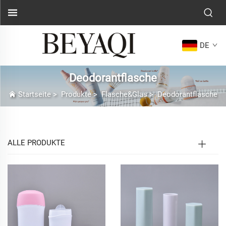
DE
Deodorantflasche
Startseite
>
Produkte
>
Flasche&Glas
>
Deodorantflasche
ALLE PRODUKTE