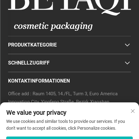
PRODUKTKATEGORIE
SCHNELLZUGRIFF
KONTAKTINFORMATIONEN
Office add : Raum 1405, 14./FL, Turm 3, Euro America
Innovation City, Yingfeng Straße, Bezirk Xiaoshan,
Hangzhou, Provinz Zhejiang, China.
We value your privacy
E-Mail:
[email protected]
We use cookies and similar tools to provide our services. If you
Tel.:
0571-82266375
don't want to accept all cookies, click Personalize cookies.