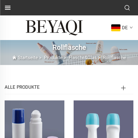
DE
Rollflasche
Startseite
>
Produkte
>
Flasche&Glas
>
Rollflasche
ALLE PRODUKTE