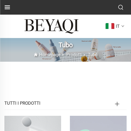
IT
Tubo
Homepage
>
Prodotti
>
Tubo
Tubi Cosmetici in Plastica
Personalizzati – Introduzione alla Pagina
TUTTI I PRODOTTI
Nel dinamico e visivamente orientato settore della
bellezza e della cura personale, l'imballaggio è molto
più di un semplice contenitore: è un ambasciatore
silenzioso del marchio che si connette con i