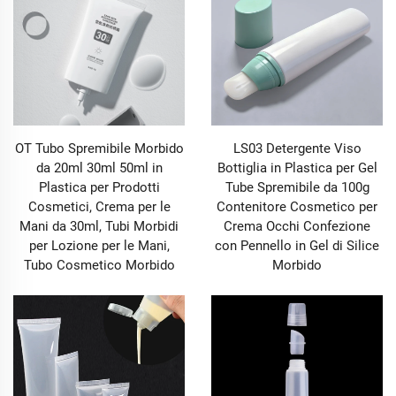
consumatori a prima vista e ne modella l'intera
esperienza del prodotto. Tra le innumerevoli soluzioni
di imballaggio disponibili, il Tubo si distingue come
una scelta versatile, facile da utilizzare e altamente
personalizzabile, in particolare per prodotti cosmetici e
per la cura personale. La nostra gamma di tubi
cosmetici in plastica è diventata un punto di riferimento
per i principali marchi di bellezza in tutto il mondo,
OT Tubo Spremibile Morbido
LS03 Detergente Viso
adattandosi perfettamente a una vasta gamma di
da 20ml 30ml 50ml in
Bottiglia in Plastica per Gel
formulazioni: dai detergenti viso cremosi e fondotinta
Plastica per Prodotti
Tube Spremibile da 100g
modulabili, fino alle leggere creme BB, lozioni corpo
Cosmetici, Crema per le
Contenitore Cosmetico per
nutrienti, creme mani idratanti, schermi solari ad ampio
Mani da 30ml, Tubi Morbidi
Crema Occhi Confezione
spettro e correttori con alta coprenza. Ogni tubo che
per Lozione per le Mani,
con Pennello in Gel di Silice
realizziamo è progettato non solo per proteggere
Tubo Cosmetico Morbido
Morbido
l'integrità del prodotto all'interno – preservando gli
ingredienti attivi, prevenendo contaminazioni ed
estendendo la durata – ma anche per migliorare la
routine quotidiana dell'utente, grazie a una struttura
facile da premere, una distribuzione precisa e una
forma compatta che si adatta perfettamente a trousse,
kit da viaggio o scaffali del bagno.