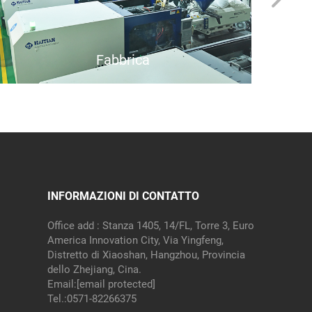
Fabbrica
INFORMAZIONI DI CONTATTO
Office add : Stanza 1405, 14/FL, Torre 3, Euro
America Innovation City, Via Yingfeng,
Distretto di Xiaoshan, Hangzhou, Provincia
dello Zhejiang, Cina.
Email:
[email protected]
Tel.:
0571-82266375