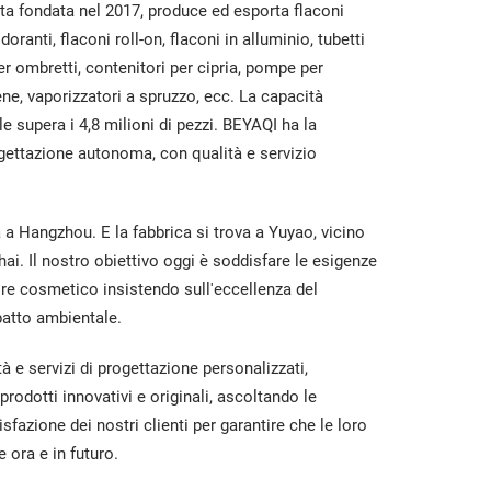
a fondata nel 2017, produce ed esporta flaconi
oranti, flaconi roll-on, flaconi in alluminio, tubetti
er ombretti, contenitori per cipria, pompe per
e, vaporizzatori a spruzzo, ecc. La capacità
le supera i 4,8 milioni di pezzi. BEYAQI ha la
ogettazione autonoma, con qualità e servizio
a a Hangzhou. E la fabbrica si trova a Yuyao, vicino
hai. Il nostro obiettivo oggi è soddisfare le esigenze
re cosmetico insistendo sull'eccellenza del
patto ambientale.
à e servizi di progettazione personalizzati,
rodotti innovativi e originali, ascoltando le
isfazione dei nostri clienti per garantire che le loro
 ora e in futuro.