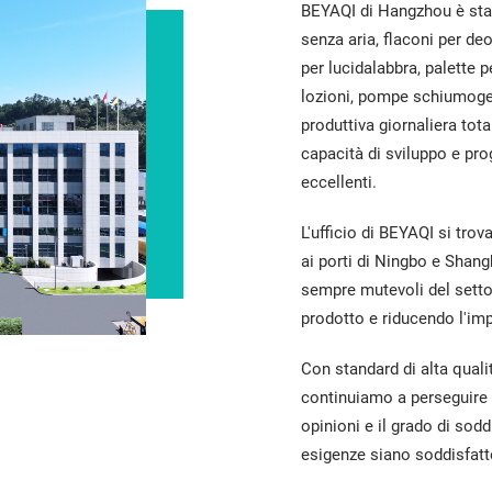
BEYAQI di Hangzhou è stat
senza aria, flaconi per deod
per lucidalabbra, palette p
lozioni, pompe schiumogen
produttiva giornaliera tota
capacità di sviluppo e pr
eccellenti.
L'ufficio di BEYAQI si trov
ai porti di Ningbo e Shang
sempre mutevoli del setto
prodotto e riducendo l'im
Con standard di alta qualit
continuiamo a perseguire p
opinioni e il grado di sodd
esigenze siano soddisfatte