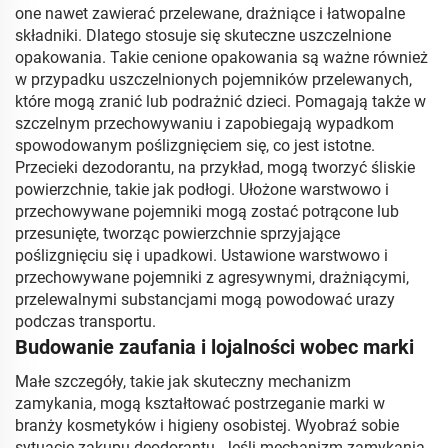
one nawet zawierać przelewane, drażniące i łatwopalne
składniki. Dlatego stosuje się skuteczne uszczelnione
opakowania. Takie cenione opakowania są ważne również
w przypadku uszczelnionych pojemników przelewanych,
które mogą zranić lub podrażnić dzieci. Pomagają także w
szczelnym przechowywaniu i zapobiegają wypadkom
spowodowanym poślizgnięciem się, co jest istotne.
Przecieki dezodorantu, na przykład, mogą tworzyć śliskie
powierzchnie, takie jak podłogi. Ułożone warstwowo i
przechowywane pojemniki mogą zostać potrącone lub
przesunięte, tworząc powierzchnie sprzyjające
poślizgnięciu się i upadkowi. Ustawione warstwowo i
przechowywane pojemniki z agresywnymi, drażniącymi,
przelewalnymi substancjami mogą powodować urazy
podczas transportu.
Budowanie zaufania i lojalności wobec marki
Małe szczegóły, takie jak skuteczny mechanizm
zamykania, mogą kształtować postrzeganie marki w
branży kosmetyków i higieny osobistej. Wyobraź sobie
sytuację zakupu deodorantu. Jeśli mechanizm zamykania