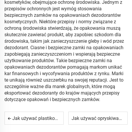
kosmetyków, obejmujące ochronę środowiska. Jednym z
przepisów ochronnych jest wymóg stosowania
bezpiecznych zamków na opakowaniach dezodorantów
kosmetycznych. Niektóre przepisy i normy związane z
ochroną środowiska stwierdzają, że opakowania muszą
skutecznie zawierać produkt, aby zapobiec szkodom dla
środowiska, takim jak zanieczyszczenie gleby i wód przez
dezodorant. Ciasne i bezpieczne zamki na opakowaniach
zapobiegają zanieczyszczeniom i wspierają bezpieczne
użytkowanie produktów. Takie bezpieczne zamki na
opakowaniach dezodorantów pomagają markom unikać
kar finansowych i wycofywania produktów z rynku. Marki
te unikają również uszczerbku na swojej reputacji. Jest to
szczególnie ważne dla marek globalnych, które mogą
eksportować dezodoranty do krajów mających przepisy
dotyczące opakowań i bezpiecznych zamków.
Jak używać plastikowego kapturka i zatyczki do zabezpieczania butelek kosmetycznych?
Jak używać opryskiwacza z trygerem do równomiernego rozpylania mgły?