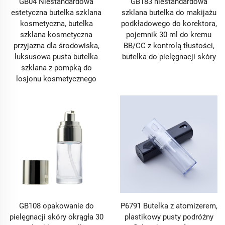
GB04 Niestandardowa
GB183 niestandardowa
a nawet kremowymi bazami, co czyni je pierwszym
estetyczna butelka szklana
szklana butelka do makijażu
wyborem wysokiej klasy marek kosmetycznych i do
kosmetyczna, butelka
podkładowego do korektora,
pielęgnacji skóry. Ponadto, ich szczelna konstrukcja
szklana kosmetyczna
pojemnik 30 ml do kremu
oznacza, że nie ma potrzeby stosowania
przyjazna dla środowiska,
BB/CC z kontrolą tłustości,
konserwantów w celu wydłużenia trwałości, co
luksusowa pusta butelka
butelka do pielęgnacji skóry
odpowiada rosnącej tendencji wśród konsumentów do
szklana z pompką do
wybierania „czystych” receptur. Dla marek butelki z
losjonu kosmetycznego
pompką bezpowietrzną oznaczają jakość i dbałość,
ponieważ świadczą o zaangażowaniu w ochronę
skuteczności produktu od momentu produkcji aż do
końcowego użytkowania.
1.2 Butelki z rozpylaczem: Higieniczne, równomierne
nanoszenie dla różnych zastosowań
Butelki sprayujące stały się podstawowym elementem
współczesnego opakowania dzięki swojej zdolności
do zamieniania cieczy w kontrolowany, rozpylony
środek, oferując higienę, precyzję i oszczędność,
której inne butelki czy słoiki nie potrafią dorównać.
GB108 opakowanie do
P6791 Butelka z atomizerem,
Współczesne butelki sprayujące wykraczają poza
pielęgnacji skóry okrągła 30
plastikowy pusty podróżny