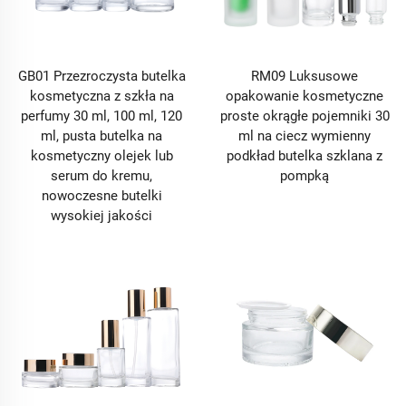
rozpylaczem, która równomiernie rozpyla tonik, butelka
z pompką bezpowietrzną, która utrzymuje świeżość
serum przez miesiące, czy też elegancki słoik, który
dodaje odrobiny luksusu do wieczornego rytuału
GB01 Przezroczysta butelka
RM09 Luksusowe
pielęgnacyjnego. Dla marek wybór odpowiedniej
kosmetyczna z szkła na
opakowanie kosmetyczne
butelki czy słoika nie jest już decyzją drugorzędną –
perfumy 30 ml, 100 ml, 120
proste okrągłe pojemniki 30
jest to decyzja strategiczna, wpływająca na trwałość
ml, pusta butelka na
ml na ciecz wymienny
produktu, lojalność klientów oraz konkurencyjność na
kosmetyczny olejek lub
podkład butelka szklana z
rynku. W tym streszczeniu szczegółowo omawiamy
serum do kremu,
pompką
główne typy butelek i słoików dominujących
nowoczesne butelki
współczesne opakowania, ich zalety funkcjonalne
wysokiej jakości
oraz innowacyjne podejście do ich wytwarzania, które
czyni je nieodzownymi na dzisiejszym rynku,
pokazując, jak butelki i słoiki ewoluowały od
podstawowych narzędzi przechowywania do
kluczowych elementów sukcesu produktu.
1. Główne zalety kluczowych typów butelek i słoików
we współczesnym opakowaniu
1.1 Butelki z pompką bezpowietrzną: doskonała
ochrona dla wrażliwych receptur