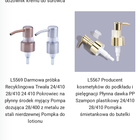
dozownik kremu do surowca
L5569 Darmowa próbka
L5567 Producent
Recyklingowa Trwała 24/410
kosmetyków do podkładu i
28/410 24 410 Pokrowiec na
pielęgnacji Płynna dawka PP
płynny środek myjący Pompa
Szampon plastikowy 24/410
dozująca 28/400 z metalu ze
28/410 Pompka
stali nierdzewnej Pompka do
śmietankowa do butelki
lotionu