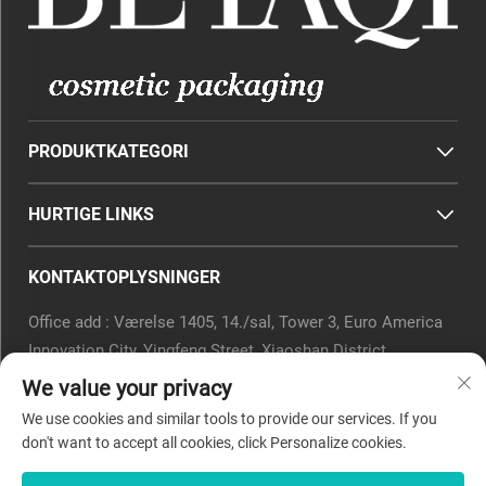
PRODUKTKATEGORI
HURTIGE LINKS
KONTAKTOPLYSNINGER
Office add : Værelse 1405, 14./sal, Tower 3, Euro America
Innovation City, Yingfeng Street, Xiaoshan District,
Hangzhou, Zhejiang-provinsen, Kina.
We value your privacy
E-mail:
[email protected]
We use cookies and similar tools to provide our services. If you
Telefon:
0571-82266375
don't want to accept all cookies, click Personalize cookies.