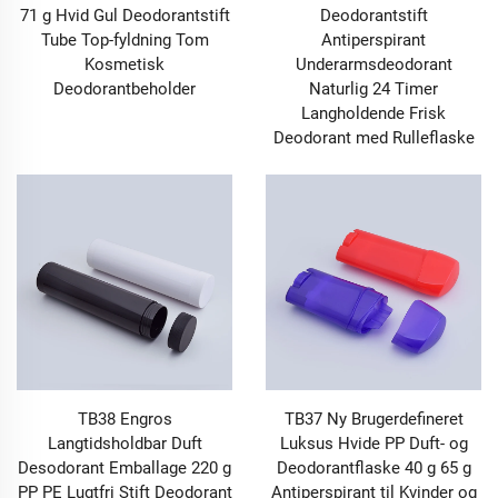
71 g Hvid Gul Deodorantstift
Deodorantstift
Tube Top-fyldning Tom
Antiperspirant
Kosmetisk
Underarmsdeodorant
Deodorantbeholder
Naturlig 24 Timer
Langholdende Frisk
Deodorant med Rulleflaske
TB38 Engros
TB37 Ny Brugerdefineret
Langtidsholdbar Duft
Luksus Hvide PP Duft- og
Desodorant Emballage 220 g
Deodorantflaske 40 g 65 g
PP PE Lugtfri Stift Deodorant
Antiperspirant til Kvinder og