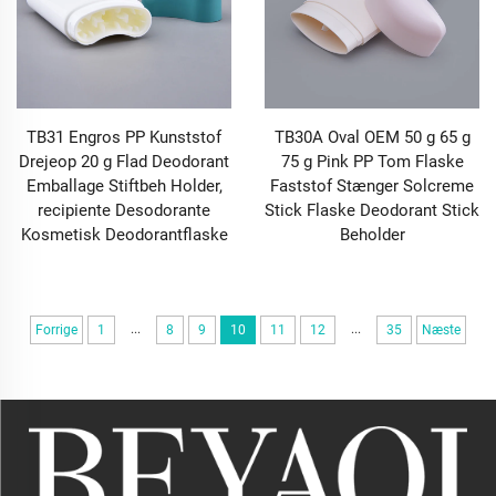
TB31 Engros PP Kunststof
TB30A Oval OEM 50 g 65 g
Drejeop 20 g Flad Deodorant
75 g Pink PP Tom Flaske
Emballage Stiftbeh Holder,
Faststof Stænger Solcreme
recipiente Desodorante
Stick Flaske Deodorant Stick
Kosmetisk Deodorantflaske
Beholder
...
...
Forrige
1
8
9
10
11
12
35
Næste