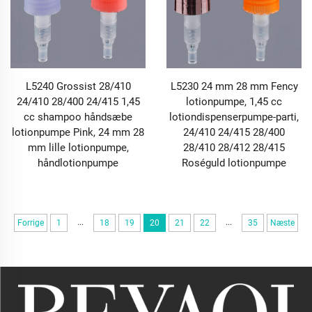
L5240 Grossist 28/410
L5230 24 mm 28 mm Fency
24/410 28/400 24/415 1,45
lotionpumpe, 1,45 cc
cc shampoo håndsæbe
lotiondispenserpumpe-parti,
lotionpumpe Pink, 24 mm 28
24/410 24/415 28/400
mm lille lotionpumpe,
28/410 28/412 28/415
håndlotionpumpe
Roséguld lotionpumpe
...
...
Forrige
1
18
19
20
21
22
35
Næste