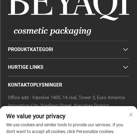
PRODUKTKATEGORI
HURTIGE LINKS
KONTAKTOPLYSNINGER
Office add : Værelse 1405, 14./sal, Tower 3, Euro America
Innovation City, Yingfeng Street, Xiaoshan District,
Hangzhou, Zhejiang-provinsen, Kina.
We value your privacy
E-mail:
[email protected]
We use cookies and similar tools to provide our services. If you
Telefon:
0571-82266375
don't want to accept all cookies, click Personalize cookies.