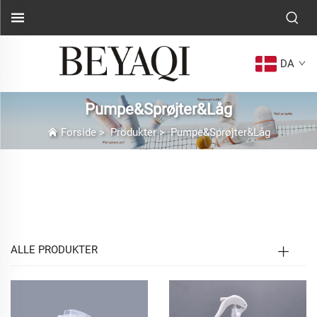
DA
Pumpe&Sprøjter&Låg
Forside
>
Produkter
>
Pumpe&Sprøjter&Låg
Pumpe & Sprøjter & Låg Produktside
Introduktion
ALLE PRODUKTER
I moderne emballage og mange forskellige felter som
dagligvarer, havepleje og rengøring har pumper,
sprøjter og låg længe oversteg deres rolle som
grundlæggende forsegling- og doseringsværktøjer. De