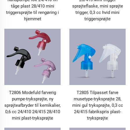
nøglen til at sikre indholdets kvalitet. Vores låg-
tåge plast 28/410 mini
sprøjteflaske, mini sprøjte
produkter anvender dobbelte standardmaterialer, som
triggersprøjte til rengøring i
trigger, 0,3 cc hvid mini
opfylder både fødevare- og industrielle krav,
hjemmet
triggersprøjte
kombineret med præcise tætningsstrukturer. De er
udstyret med indbyggede silikontætningsringe og
spiralformede forzinkningsmønstre, som passer tæt til
beholderens mund. Uanset om de bruges til
fødevaredåser (såsom honningglas og nøddåser) eller
kemikalierør, kan de effektivt isolere luft, fugt og støv
og forhindre indholdet i at oxideres og forringes, blive
våd og klumpes eller blive forurenet af
mikroorganismer. For pumpe- og sprayhovedprodukter
er der installeret flerlagede tætningskomponenter ved
forbindelsen mellem pumpekroppen og sprayhovedet
T2806 Modefuld farverig
T2805 Tilpasset farve
for at undgå lækage under opbevaring og brug. Selv
pumpe-tryksprøjte, ny
musetype-tryksprøjte 28,
for korrosive rengøringsvæsker eller højkoncentrerede
sprøjteafbryder til kemikalier,
mini gul tryksprøjte, 0,3 cc
hudplejeekstrakter kan de sikkert opbevares og
0,6 cc 24/410 24/415 28/410
24/415 fabrikspris plast-
udleveres gennem vores pumpe og sprayhoved, og
mini plast-tryksprøjte
tryksprøjte
sikre indholdets stabilitet og sikkerhed fra kilden.