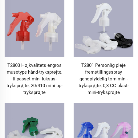
1.2 Præcis dosering og ensartet fordeling for at
forbedre anvendelseseffektiviteten
For at imødekomme doseringsbehovet i forskellige
scenarier, har vores Pump & Sprayer-produkter opnået
præcis optimering i forhold til volumenkontrol og
atomiseringseffekt. Pumpeserien kan opnå en
kvantitativ udgangsmængde på 0,1 ml-2 ml ved at
justere pumpens indre stempelstruktur og fjederkraften.
Uanset om det er en essenspumpe, der kræver præcis
dosering hver gang i hudplejeprodukter, eller en
T2803 Højkvalitets engros
T2801 Personlig pleje
trykpumpe, der undgår spild i håndsprit, kan den sikre
musetype hånd-tryksprøjte,
fremstillingsspray
en stabil og ensartet væskemængde ved hver enkelt
tilpasset mini luksus-
genopfyldelig tom mini-
tryk. Dette reducerer ikke alene spild af indholdet, men
tryksprøjte, 20/410 mini pp-
tryksprøjte, 0,3 CC plast-
forhindrer også, at anvendelseseffekten påvirkes af
tryksprøjte
mini-tryksprøjte
forkert dosering. Sprayerserien er udstyret med en
højtryksatomiserende sprøjtedysedesign kombineret
med en anti-drypventilstruktur. Ved sprøjtning er
dråbestørrelsen ensartet og kontrolleret mellem 50-100
μm, hvilket sikrer en bred dækning uden væskedryp.
Den er velegnet til scenarier som f.eks.
husholdningsrengøring (såsom ensartet sprøjtning af