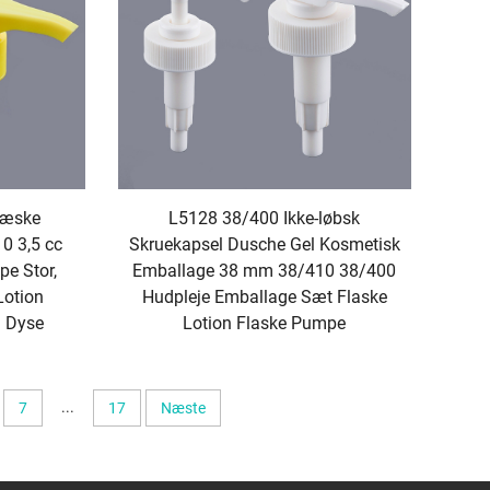
 senere stadier og reducerer
r produktionsprocessen for at reducere
de vigtigste globale miljøstandarder. Samtidig er
med krav som EU's REACH-forordning og USA's
 for ikke kun at opfylde funktionelle behov, når
 samfundet.
Væske
L5128 38/400 Ikke-løbsk
0 3,5 cc
Skruekapsel Dusche Gel Kosmetisk
nen for at sikre stabil produktkvalitet. Vi
pe Stor,
Emballage 38 mm 38/410 38/400
øjagtigt reproducere den komplekse struktur i
Lotion
Hudpleje Emballage Sæt Flaske
t i låget. Denne præcision sikrer, at hver enkelt
n Dyse
Lotion Flaske Pumpe
f.eks. splinter eller krumning. For eksempel er
,8 μm, hvilket sikrer en jævn bevægelse under
nnet gennem denne teknologi for at sikre ensartet
sprøjter og låg, men skaber også et solidt
...
7
17
Næste