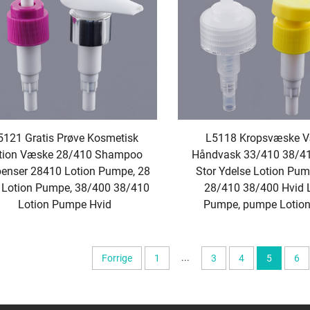
design, hvilket gør det lettere at demontere og genbruge dem i
en følger vi strengt miljøledelsessystemet ISO 14001, optimere
spildevand og sikrer, at hver pumpe & sprøjte & låg lever op til 
utioner såsom SGS og Intertek og er fuldt i overensstemmelse 
m bisphenol A (BPA) og phtalater. Dette giver kunderne mulighed
ktisere miljøansvar og formidle brandets ansvarlighed over for
- og lågprodukter
5121 Gratis Prøve Kosmetisk
L5118 Kropsvæske 
ktkvalitet
tion Væske 28/410 Shampoo
Håndvask 33/410 38/41
ter med højpræcisions sprøjtestøbningsteknologi, som er grundste
penser 28410 Lotion Pumpe, 28
Stor Ydelse Lotion Pum
iner med en positioneringsnøjagtighed på ±0,01 mm, som kan n
Lotion Pumpe, 38/400 38/410
28/410 38/400 Hvid 
stemet inde i pumpen, dysekanalen i sprøjten eller tætningsfure
Lotion Pumpe Hvid
Pumpe, pumpe Lotio
imensioner, tæt passform mellem komponenterne og intet fejl som 
seringsnøjagtighed, fremstillet med en overfladeruhed på Ra 0
 mikrokanalstruktur (med en diameter på 0,2 mm), er nøjagtigt da
gsteknologi forbedrer ikke kun den samlede ydeevne af pumper, 
...
Forrige
1
3
4
5
6