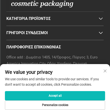
ΚΑΤΗΓΟΡΊΑ ΠΡΟΪΌΝΤΟΣ
ΓΡΉΓΟΡΟΙ ΣΎΝΔΕΣΜΟΙ
ΠΛΗΡΟΦΟΡΙΕΣ ΕΠΙΚΟΙΝΩΝΙΑΣ
Office add : Δωμάτιο 1405, 14/Όροφος, Πύργος 3, Euro
America Innovation City, Οδός Yingfeng, Περιοχή
Xiaoshan, Χανγκτσόου, Επαρχία Ζετσιάνγκ, Κίνα.
We value your privacy
Email:
[email protected]
We use cookies and similar tools to provide our services. If you
Τηλ.:
0571-82266375
don't want to accept all cookies, click Personalize cookies.
Accept all
Πνευματικά Δικαιώματα © 2025 από την Beyaqi Cosmetics
Personalize cookies
(hangzhou) Co., Ltd. -
Πολιτική Απορρήτου