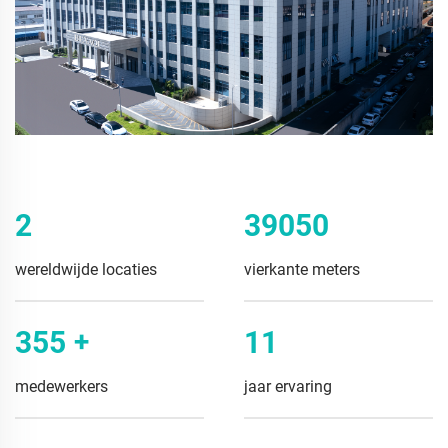
3
55000
wereldwijde locaties
vierkante meters
500
+
16
medewerkers
jaar ervaring