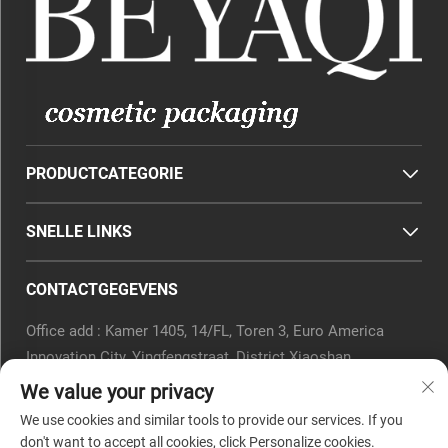
PRODUCTCATEGORIE
SNELLE LINKS
CONTACTGEGEVENS
Office add : Kamer 1405, 14/FL, Toren 3, Euro America
Innovation City, Yingfengstraat, District Xiaoshan,
Hangzhou, Provincie Zhejiang, China.
We value your privacy
E-mail:
[email protected]
We use cookies and similar tools to provide our services. If you
Tel.:
0571-82266375
don't want to accept all cookies, click Personalize cookies.