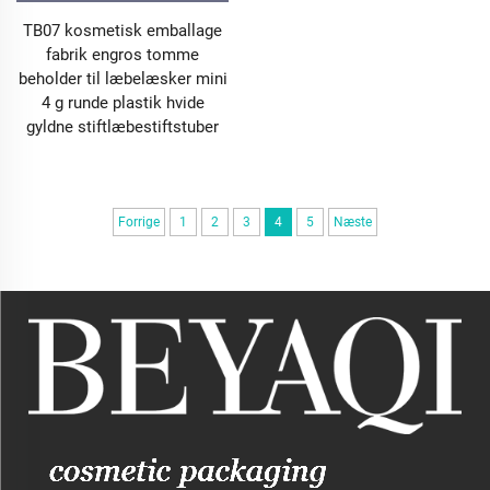
prioritere funktionalitet gør vores makeup-emballage
TB07 kosmetisk emballage
den daglige makeup-rutine til en problemfri oplevelse,
fabrik engros tomme
der fremmer kundetilfredshed og tilbagevendende køb.
beholder til læbelæsker mini
En smuk produkt skal selvfølgelig parres med god
4 g runde plastik hvide
emballage for ikke at blive glemt – men makeup-
gyldne stiftlæbestiftstuber
emballage, der fungerer lige så godt som jeres
produkter, sikrer, at kunderne bliver ved med at vende
tilbage.
Forrige
1
2
3
4
5
Næste
1.3 Alsidig makeup-emballage til hvert produkt i jeres
sortiment
Ingen to makeupprodukter er ens, og deres emballage
burde heller ikke være det. Vores omfattende udvalg af
makeup-emballage dækker hver kategori i jeres
kollektion og sikrer, at hvert produkt har en beholder,
der er skræddersyet til dets unikke behov. Til
læbeprodukter er vores læbeskyggetubes tilgængelige
i forskellige størrelser (fra 5 ml mini-tubes til
gaveæsker til 15 ml fuld størrelse tubes) og kan
kombineres med forskellige applikatorer – fra doe-foot