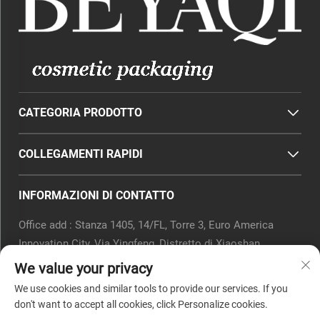
CATEGORIA PRODOTTO
COLLEGAMENTI RAPIDI
INFORMAZIONI DI CONTATTO
Office add : Stanza 1405, 14/FL, Torre 3, Euro America
Innovation City, Via Yingfeng, Distretto di Xiaoshan,
Hangzhou, Provincia dello Zhejiang, Cina.
We value your privacy
Email:
[email protected]
We use cookies and similar tools to provide our services. If you
Tel.:
0571-82266375
don't want to accept all cookies, click Personalize cookies.