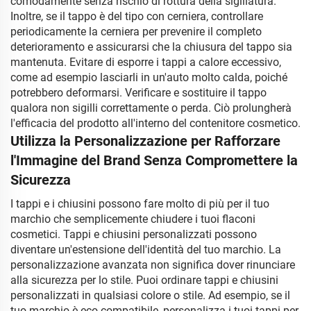
comodamente senza rischio di rottura della sigillatura.
Inoltre, se il tappo è del tipo con cerniera, controllare
periodicamente la cerniera per prevenire il completo
deterioramento e assicurarsi che la chiusura del tappo sia
mantenuta. Evitare di esporre i tappi a calore eccessivo,
come ad esempio lasciarli in un'auto molto calda, poiché
potrebbero deformarsi. Verificare e sostituire il tappo
qualora non sigilli correttamente o perda. Ciò prolungherà
l'efficacia del prodotto all'interno del contenitore cosmetico.
Utilizza la Personalizzazione per Rafforzare
l'Immagine del Brand Senza Compromettere la
Sicurezza
I tappi e i chiusini possono fare molto di più per il tuo
marchio che semplicemente chiudere i tuoi flaconi
cosmetici. Tappi e chiusini personalizzati possono
diventare un'estensione dell'identità del tuo marchio. La
personalizzazione avanzata non significa dover rinunciare
alla sicurezza per lo stile. Puoi ordinare tappi e chiusini
personalizzati in qualsiasi colore o stile. Ad esempio, se il
tuo marchio è eco-compatibile, personalizza i tuoi tappi per