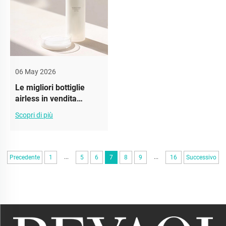
06 May 2026
Le migliori bottiglie
airless in vendita
all'ingrosso per la tua
Scopri di più
attività
...
...
Precedente
1
5
6
7
8
9
16
Successivo