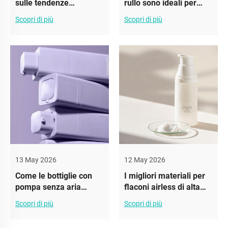
sulle tendenze
rullo sono ideali per
dell'imballaggio: la
formulazioni per pelli
Scopri di più
Scopri di più
crescita delle bottiglie
sensibili
con rullo estetiche
13 May 2026
12 May 2026
Come le bottiglie con
I migliori materiali per
pompa senza aria
flaconi airless di alta
migliorano l’erogazione
qualità
Scopri di più
Scopri di più
del fondotinta