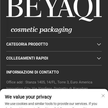
CATEGORIA PRODOTTO
COLLEGAMENTI RAPIDI
INFORMAZIONI DI CONTATTO
Office add : Stanza 1405, 14/FL, Torre 3, Euro America
Innovation City, Via Yingfeng, Distretto di Xiaoshan,
Hangzhou, Provincia dello Zhejiang, Cina.
We value your privacy
Email:
[email protected]
We use cookies and similar tools to provide our services. If you
Tel.:
0571-82266375