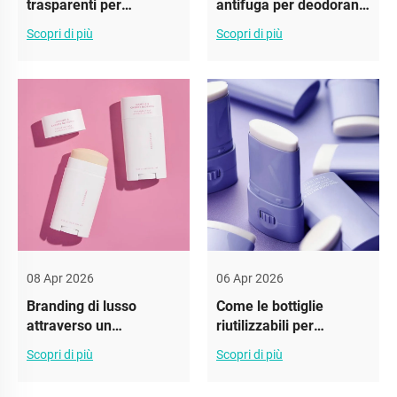
trasparenti per
antifuga per deodoranti
deodoranti stanno
costruiscono la fiducia
Scopri di più
Scopri di più
guadagnando
popolarità
08 Apr 2026
06 Apr 2026
Branding di lusso
Come le bottiglie
attraverso un
riutilizzabili per
imballaggio premium
deodoranti riducono i
Scopri di più
Scopri di più
per deodoranti
rifiuti