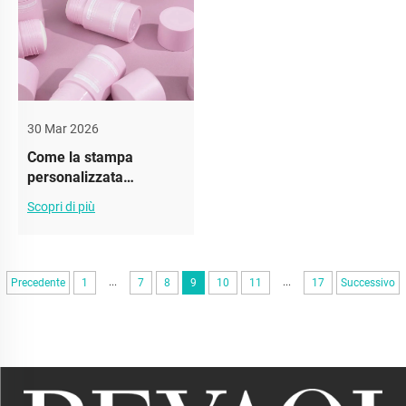
30 Mar 2026
Come la stampa
personalizzata
trasforma le bottiglie
Scopri di più
per deodoranti
...
...
Precedente
1
7
8
9
10
11
17
Successivo