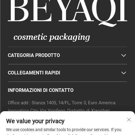
CATEGORIA PRODOTTO
COLLEGAMENTI RAPIDI
INFORMAZIONI DI CONTATTO
Office add : Stanza 1405, 14/FL, Torre 3, Euro America
Innovation City, Via Yingfeng, Distretto di Xiaoshan,
Hangzhou, Provincia dello Zhejiang, Cina.
We value your privacy
Email:
[email protected]
We use cookies and similar tools to provide our services. If you
Tel.:
0571-82266375