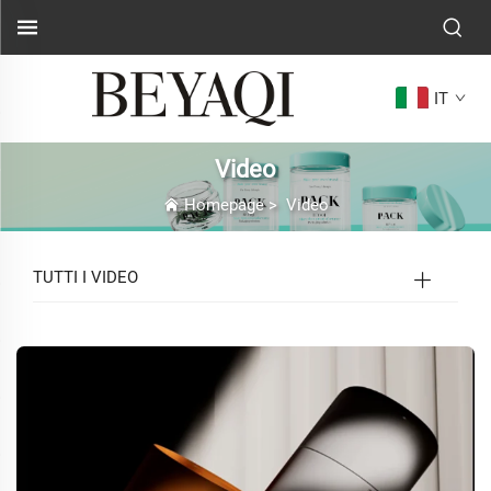
IT
Video
Homepage
>
Video
TUTTI I VIDEO