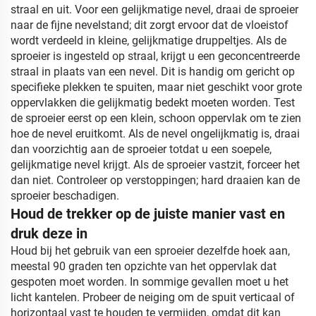
straal en uit. Voor een gelijkmatige nevel, draai de sproeier
naar de fijne nevelstand;
dit zorgt ervoor dat de vloeistof
wordt verdeeld in kleine, gelijkmatige druppeltjes.
Als de
sproeier is ingesteld op straal, krijgt u een geconcentreerde
straal in plaats van een nevel.
Dit is handig om gericht op
specifieke plekken te spuiten, maar niet geschikt voor grote
oppervlakken die gelijkmatig bedekt moeten worden.
Test
de sproeier eerst op een klein, schoon oppervlak om te zien
hoe de nevel eruitkomt.
Als de nevel ongelijkmatig is, draai
dan voorzichtig aan de sproeier totdat u een soepele,
gelijkmatige nevel krijgt.
Als de sproeier vastzit, forceer het
dan niet. Controleer op verstoppingen;
hard draaien kan de
sproeier beschadigen.
Houd de trekker op de juiste manier vast en
druk deze in
Houd bij het gebruik van een sproeier dezelfde hoek aan,
meestal 90 graden ten opzichte van het oppervlak dat
gespoten moet worden.
In sommige gevallen moet u het
licht kantelen.
Probeer de neiging om de spuit verticaal of
horizontaal vast te houden te vermijden, omdat dit kan