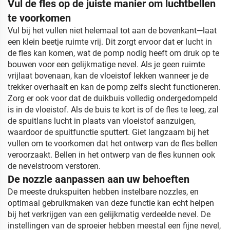
Vul de fles op de juiste manier om luchtbellen
te voorkomen
Vul bij het vullen niet helemaal tot aan de bovenkant—laat
een klein beetje ruimte vrij.
Dit zorgt ervoor dat er lucht in
de fles kan komen, wat de pomp nodig heeft om druk op te
bouwen voor een gelijkmatige nevel.
Als je geen ruimte
vrijlaat bovenaan, kan de vloeistof lekken wanneer je de
trekker overhaalt en kan de pomp zelfs slecht functioneren.
Zorg er ook voor dat de duikbuis volledig ondergedompeld
is in de vloeistof.
Als de buis te kort is of de fles te leeg, zal
de spuitlans lucht in plaats van vloeistof aanzuigen,
waardoor de spuitfunctie sputtert.
Giet langzaam bij het
vullen om te voorkomen dat het ontwerp van de fles bellen
veroorzaakt.
Bellen in het ontwerp van de fles kunnen ook
de nevelstroom verstoren.
De nozzle aanpassen aan uw behoeften
De meeste drukspuiten hebben instelbare nozzles, en
optimaal gebruikmaken van deze functie kan echt helpen
bij het verkrijgen van een gelijkmatig verdeelde nevel.
De
instellingen van de sproeier hebben meestal een fijne nevel,