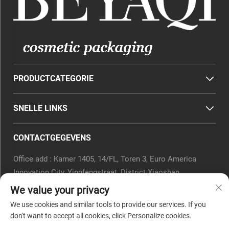
PRODUCTCATEGORIE
SNELLE LINKS
CONTACTGEGEVENS
Office add : Kamer 1405, 14/FL, Toren 3, Euro America
Innovation City, Yingfengstraat, District Xiaoshan,
Hangzhou, Provincie Zhejiang, China.
We value your privacy
E-mail:
[email protected]
We use cookies and similar tools to provide our services. If you
Tel.:
0571-82266375
don't want to accept all cookies, click Personalize cookies.