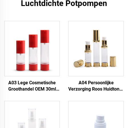
Luchtdichte Potpompen
A03 Lege Cosmetische
A04 Persoonlijke
Groothandel OEM 30ml
Verzorging Roos Huidtoner
50ml 15ml Rode Luxe
Huidserum Lotion Goud
Luchtledige Fles voor
Luchtledige Cosmetische
Lotion, pp Witte
Fles, garrafa sem ar 5ml
Luchtledige Pompflacon
10ml 12ml Gouden
met Schroefdeksel
Luchtledige Fles