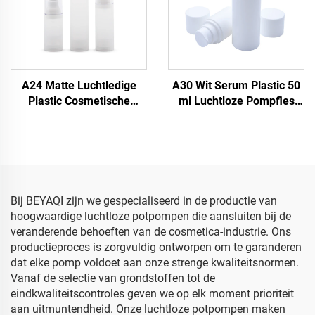
A24 Matte Luchtledige
A30 Wit Serum Plastic 50
Plastic Cosmetische
ml Luchtloze Pompfles
Lotionpomp Vacuüm 15ml
120 ml 100 ml 30 ml 50 ml
30ml 50ml Verpakking
Luchtloze Pompfles 100
voor Gezichtsmaskers en
ml pp Luchtloze Fles te
Shampoo
Koop
Bij BEYAQI zijn we gespecialiseerd in de productie van
hoogwaardige luchtloze potpompen die aansluiten bij de
veranderende behoeften van de cosmetica-industrie. Ons
productieproces is zorgvuldig ontworpen om te garanderen
dat elke pomp voldoet aan onze strenge kwaliteitsnormen.
Vanaf de selectie van grondstoffen tot de
eindkwaliteitscontroles geven we op elk moment prioriteit
aan uitmuntendheid. Onze luchtloze potpompen maken