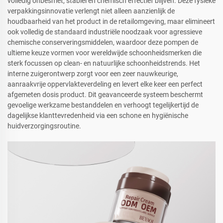
volledig onbesmet, stabiel en chemisch effectief blijven. Deze fysieke
verpakkingsinnovatie verlengt niet alleen aanzienlijk de
houdbaarheid van het product in de retailomgeving, maar elimineert
ook volledig de standaard industriële noodzaak voor agressieve
chemische conserveringsmiddelen, waardoor deze pompen de
ultieme keuze vormen voor wereldwijde schoonheidsmerken die
sterk focussen op clean- en natuurlijke schoonheidstrends. Het
interne zuigerontwerp zorgt voor een zeer nauwkeurige,
aanraakvrije oppervlakteverdeling en levert elke keer een perfect
afgemeten dosis product. Dit geavanceerde systeem beschermt
gevoelige werkzame bestanddelen en verhoogt tegelijkertijd de
dagelijkse klanttevredenheid via een schone en hygiënische
huidverzorgingsroutine.