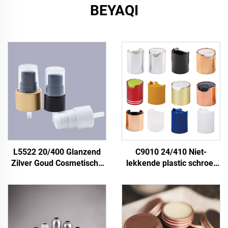
BEYAQI
L5522 20/400 Glanzend
C9010 24/410 Niet-
Zilver Goud Cosmetische
lekkende plastic schroef
Crème Waterfles Pomp
zilvergoud aluminium fles
Behandeling Pomp met
wit zwart 24 mm 24/400
Dop, zilveren Aluminium
Drukhoes Schijfhoes,
20-400 Behandeling Pomp
drukhoes 24 mm