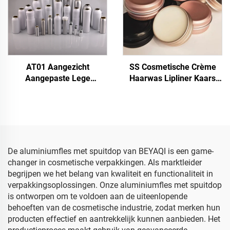
AT01 Aangezicht
SS Cosmetische Crème
Aangepaste Lege
Haarwas Lipliner Kaars
Aluminium Aerosol
Aangepaste Ronde Matte
Spuitbus, Latas De Spray
Mini 60g Aluminium
Corporal Em Aerossol
Potten Met Deksel, 60ml
Lichaam Lege Aluminium
Zilveren Aluminium Pot
Aerosol Bussen
Cosmetica
Groothandel
De aluminiumfles met spuitdop van BEYAQI is een game-
changer in cosmetische verpakkingen. Als marktleider
begrijpen we het belang van kwaliteit en functionaliteit in
verpakkingsoplossingen. Onze aluminiumfles met spuitdop
is ontworpen om te voldoen aan de uiteenlopende
behoeften van de cosmetische industrie, zodat merken hun
producten effectief en aantrekkelijk kunnen aanbieden. Het