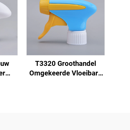
euw
T3320 Groothandel
er
Omgekeerde Vloeibare
aar
Zeepverstuiverpomp
8/415
28mm Omgekeerde
c
Waterverstuiver voor
or
Reiniging van Tuin en
Keuken