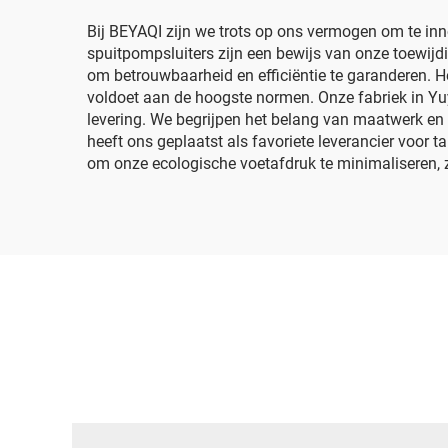
huishoudelijk
tr
schoonmaken,
Bij BEYAQI zijn we trots op ons vermogen om te in
spuitpompsluiters zijn een bewijs van onze toewijdi
desinfectie en
om betrouwbaarheid en efficiëntie te garanderen. 
tuingebruik, OEM-
voldoet aan de hoogste normen. Onze fabriek in Yuya
levering. We begrijpen het belang van maatwerk e
fabrikant
heeft ons geplaatst als favoriete leverancier voo
om onze ecologische voetafdruk te minimaliseren, z