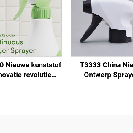
0 Nieuwe kunststof
T3333 China Ni
novatie revolutie
Ontwerp Spray
410 PP chemische
Trekkerschakel
co recyclebare
28/400 28/410 2
euvriendelijke fijne
Schuim Plasti
elspuit duurzame
Trekkerspuit vo
continue
Spuitfles