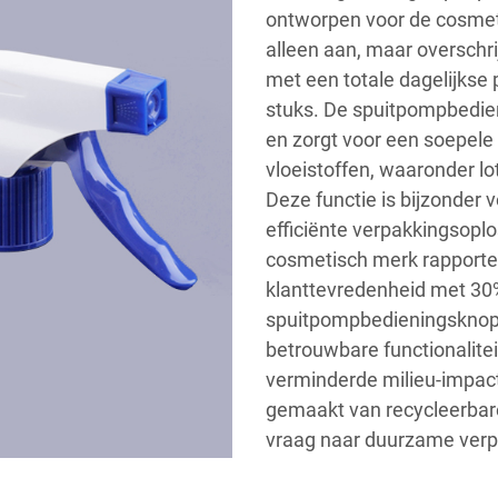
ontworpen voor de cosmeti
alleen aan, maar overschri
met een totale dagelijkse 
stuks. De spuitpompbedien
en zorgt voor een soepele
vloeistoffen, waaronder 
Deze functie is bijzonder 
efficiënte verpakkingsop
cosmetisch merk rapportee
klanttevredenheid met 30
spuitpompbedieningsknop,
betrouwbare functionalite
verminderde milieu-impact
gemaakt van recycleerbare
vraag naar duurzame verp