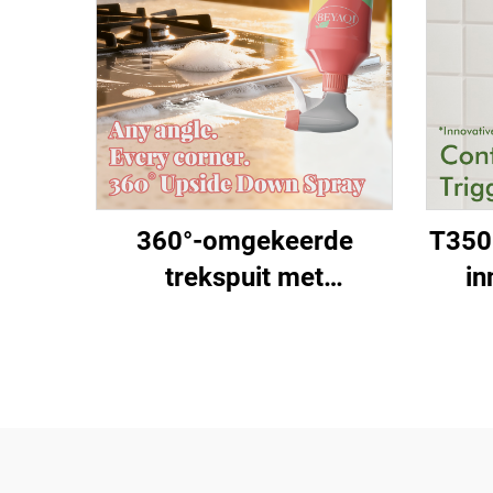
360°-omgekeerde
T350
trekspuit met
in
triggermechanisme,
28/
maat 28/400, 28/410 en
e
28/415 | kunststof
mili
chemische
nev
schuimspuitkop voor