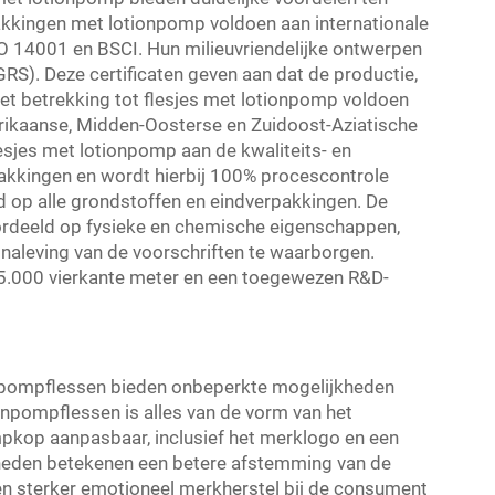
akkingen met lotionpomp voldoen aan internationale
O 14001 en BSCI. Hun milieuvriendelijke ontwerpen
RS). Deze certificaten geven aan dat de productie,
et betrekking tot flesjes met lotionpomp voldoen
rikaanse, Midden-Oosterse en Zuidoost-Aziatische
esjes met lotionpomp aan de kwaliteits- en
akkingen en wordt hierbij 100% procescontrole
d op alle grondstoffen en eindverpakkingen. De
rdeeld op fysieke en chemische eigenschappen,
 naleving van de voorschriften te waarborgen.
5.000 vierkante meter en een toegewezen R&D-
npompflessen bieden onbeperkte mogelijkheden
onpompflessen is alles van de vorm van het
mpkop aanpasbaar, inclusief het merklogo en een
den betekenen een betere afstemming van de
en sterker emotioneel merkherstel bij de consument