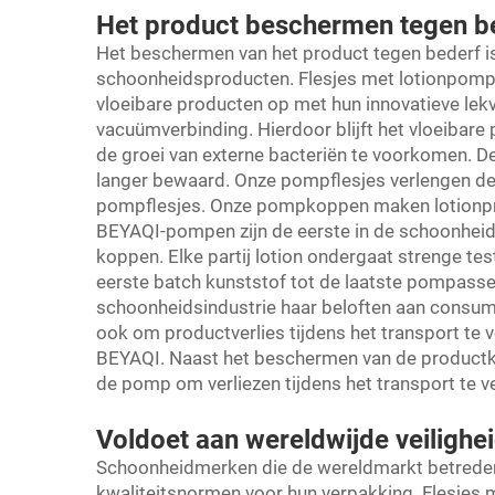
Het product beschermen tegen b
Het beschermen van het product tegen bederf is 
schoonheidsproducten. Flesjes met lotionpomp
vloeibare producten op met hun innovatieve lekv
vacuümverbinding. Hierdoor blijft het vloeibare
de groei van externe bacteriën te voorkomen. D
langer bewaard. Onze pompflesjes verlengen d
pompflesjes. Onze pompkoppen maken lotionpr
BEYAQI-pompen zijn de eerste in de schoonheidsi
koppen. Elke partij lotion ondergaat strenge tes
eerste batch kunststof tot de laatste pompas
schoonheidsindustrie haar beloften aan consum
ook om productverlies tijdens het transport te v
BEYAQI. Naast het beschermen van de productk
de pomp om verliezen tijdens het transport te 
Voldoet aan wereldwijde veilighe
Schoonheidmerken die de wereldmarkt betreden,
kwaliteitsnormen voor hun verpakking. Flesjes 