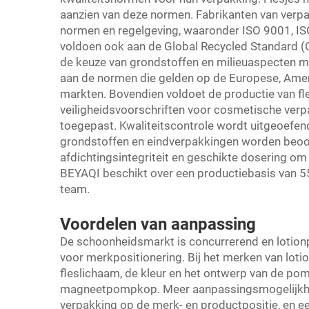
aanzien van deze normen. Fabrikanten van verp
normen en regelgeving, waaronder ISO 9001, IS
voldoen ook aan de Global Recycled Standard (G
de keuze van grondstoffen en milieuaspecten m
aan de normen die gelden op de Europese, Ame
markten. Bovendien voldoet de productie van fl
veiligheidsvoorschriften voor cosmetische verp
toegepast. Kwaliteitscontrole wordt uitgeoefen
grondstoffen en eindverpakkingen worden beoo
afdichtingsintegriteit en geschikte dosering om
BEYAQI beschikt over een productiebasis van 5
team.
Voordelen van aanpassing
De schoonheidsmarkt is concurrerend en lotio
voor merkpositionering. Bij het merken van loti
fleslichaam, de kleur en het ontwerp van de po
magneetpompkop. Meer aanpassingsmogelijkhe
verpakking op de merk- en productpositie, en e