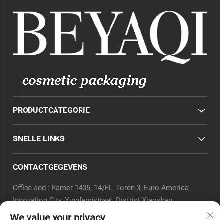
PRODUCTCATEGORIE
SNELLE LINKS
CONTACTGEGEVENS
Office add : Kamer 1405, 14/FL, Toren 3, Euro America
Innovation City, Yingfengstraat, District Xiaoshan,
Hangzhou, Provincie Zhejiang, China.
We value your privacy