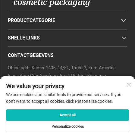
PRODUCTCATEGORIE
SNELLE LINKS
CONTACTGEGEVENS
Office add : Kamer 1405, 14/FL, Toren 3, Euro America
Innovation City, Yingfengstraat, District Xiaoshan,
Hangzhou, Provincie Zhejiang, China.
We value your privacy
E-mail:
[email protected]
We use cookies and similar tools to provide our services. If you
Tel.:
0571-82266375
don't want to accept all cookies, click Personalize cookies.
Accept all
Copyright © 2025 door Beyaqi Cosmetics (hangzhou) Co., Ltd.
Personalize cookies
-
Privacybeleid