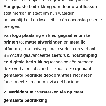
een klant het oppakt of er gewoon langsloopt.
Aangepaste bedrukking van deodorantflessen
stelt merken in staat om hun waarden,
persoonlijkheid en kwaliteit in één oogopslag over te
brengen.
Van
logo plaatsing
en
kleurgegradiënten te
printen
tot
matte afwerkingen
en
metallic
effecten
, elke ontwerpkeuze vertelt een verhaal.
BEYAQI’s geavanceerde
zeefdruk, hotstamping
en digitale bedrukking
technologieën brengen
deze verhalen tot stand — zodat elke
op maat
gemaakte bedrukte deodorantfles
niet alleen
functioneel is, maar ook visueel boeiend.
2. Merkidentiteit versterken via op maat
gemaakte bedrukking