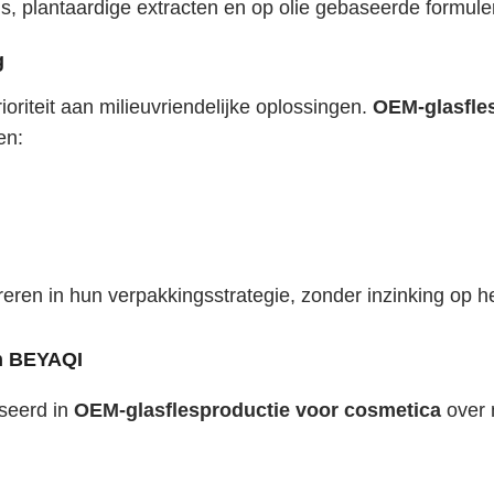
ms, plantaardige extracten en op olie gebaseerde formule
g
iteit aan milieuvriendelijke oplossingen.
OEM-glasfle
en:
ren in hun verpakkingsstrategie, zonder inzinking op he
an BEYAQI
iseerd in
OEM-glasflesproductie voor cosmetica
over 