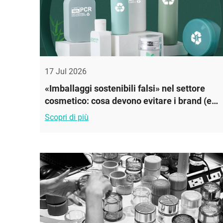
17 Jul 2026
«Imballaggi sostenibili falsi» nel settore
cosmetico: cosa devono evitare i brand (e
cosa funziona davvero)
Scopri di più