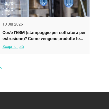
10 Jul 2026
Cos'è l'EBM (stampaggio per soffiatura per
estrusione)? Come vengono prodotte le
bottiglie di plastica
Scopri di più
o