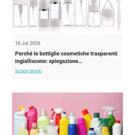
16 Jul 2026
Perché le bottiglie cosmetiche trasparenti
ingialliscono: spiegazione
dell'invecchiamento da raggi UV e come
Scopri di più
prevenirlo