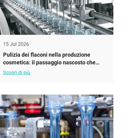
15 Jul 2026
Pulizia dei flaconi nella produzione
cosmetica: il passaggio nascosto che
protegge la sicurezza del prodotto
Scopri di più