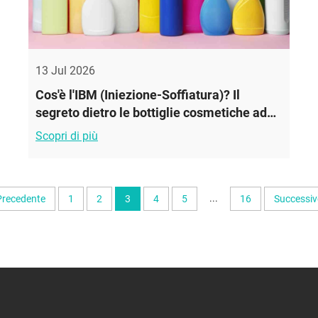
13 Jul 2026
Cos'è l'IBM (Iniezione-Soffiatura)? Il
segreto dietro le bottiglie cosmetiche ad
alta precisione
Scopri di più
...
Precedente
1
2
3
4
5
16
Successiv