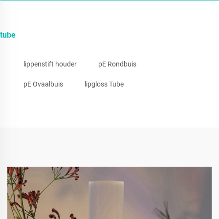
tube
lippenstift houder
pE Rondbuis
pE Ovaalbuis
lipgloss Tube