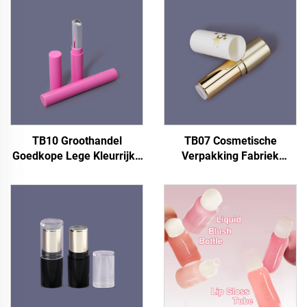
TB10 Groothandel
TB07 Cosmetische
Goedkope Lege Kleurrijke
Verpakking Fabriek
Dunne Roze Ronde
Groothandel Lege
Cosmetische Plastic
Lipbalsem
Lippenstift Container
Verpakkingscontainer Mini
Aangepaste Lippenstift
4 g Ronde Plastic Witte
Tube Verpakking
Gouden Lippenstift Tubes