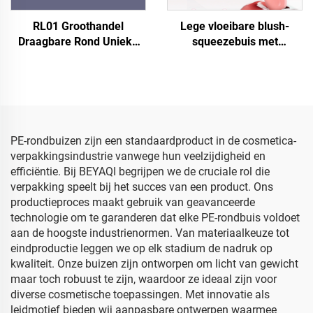
RL01 Groothandel
Lege vloeibare blush-
Draagbare Rond Unieke
squeezebuis met
Design Luxe Cosmetica
drukknoponderkant |
Container Lippenstift
Flesje voor lipgloss en
Tubes, Aangepaste
vloeibare blush met
Lippenstift Tube
druppelapplicator voor
Verpakkingsdesign
make-upverpakkingen,
Leverancier
OEM-fabrikant
PE-rondbuizen zijn een standaardproduct in de cosmetica-
verpakkingsindustrie vanwege hun veelzijdigheid en
efficiëntie. Bij BEYAQI begrijpen we de cruciale rol die
verpakking speelt bij het succes van een product. Ons
productieproces maakt gebruik van geavanceerde
technologie om te garanderen dat elke PE-rondbuis voldoet
aan de hoogste industrienormen. Van materiaalkeuze tot
eindproductie leggen we op elk stadium de nadruk op
kwaliteit. Onze buizen zijn ontworpen om licht van gewicht
maar toch robuust te zijn, waardoor ze ideaal zijn voor
diverse cosmetische toepassingen. Met innovatie als
leidmotief bieden wij aanpasbare ontwerpen waarmee