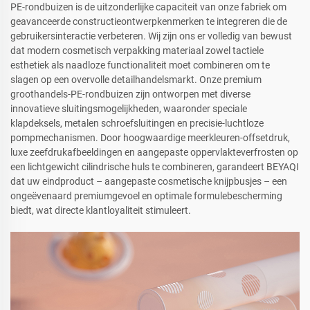
PE-rondbuizen is de uitzonderlijke capaciteit van onze fabriek om
geavanceerde constructieontwerpkenmerken te integreren die de
gebruikersinteractie verbeteren. Wij zijn ons er volledig van bewust
dat modern cosmetisch verpakking materiaal zowel tactiele
esthetiek als naadloze functionaliteit moet combineren om te
slagen op een overvolle detailhandelsmarkt. Onze premium
groothandels-PE-rondbuizen zijn ontworpen met diverse
innovatieve sluitingsmogelijkheden, waaronder speciale
klapdeksels, metalen schroefsluitingen en precisie-luchtloze
pompmechanismen. Door hoogwaardige meerkleuren-offsetdruk,
luxe zeefdrukafbeeldingen en aangepaste oppervlakteverfrosten op
een lichtgewicht cilindrische huls te combineren, garandeert BEYAQI
dat uw eindproduct – aangepaste cosmetische knijpbusjes – een
ongeëvenaard premiumgevoel en optimale formulebescherming
biedt, wat directe klantloyaliteit stimuleert.